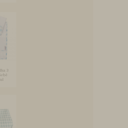
lha 3
Bebê
ul