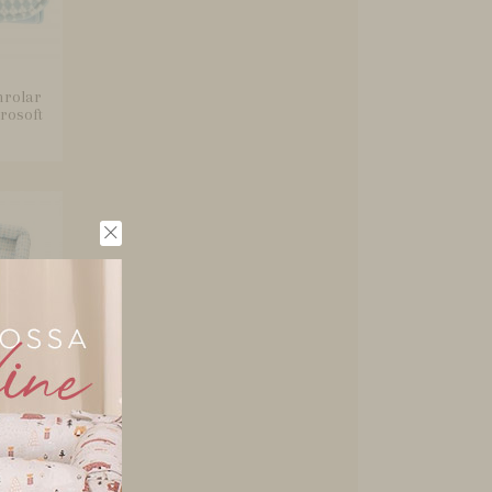
nrolar
rosoft
a Bebê
 Azul