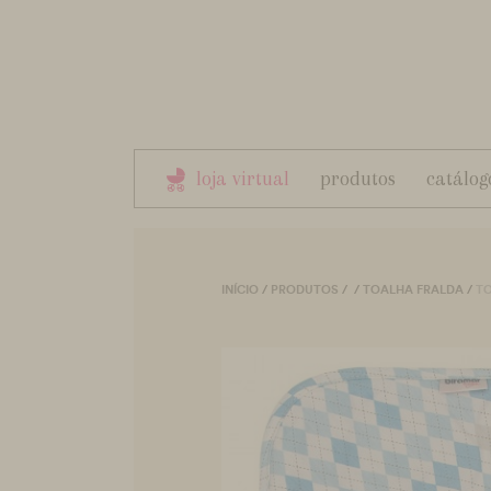
loja virtual
produtos
catálog
INÍCIO
/
PRODUTOS
/
/
TOALHA FRALDA
/
TO