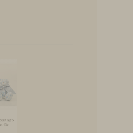
 Losango
godão