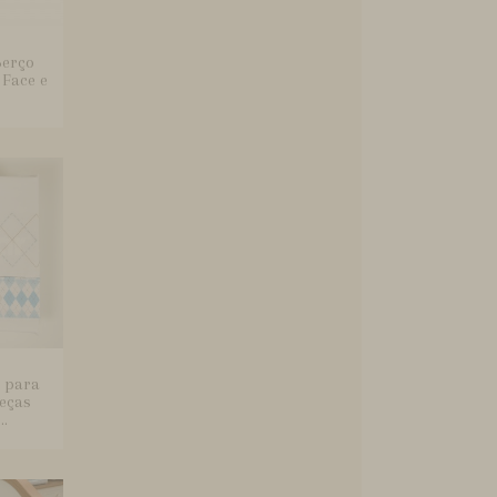
Berço
Face e
l para
eças
..