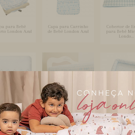
pa para Bebê
Capa para Carrinho
Cobertor de E
rto London Azul
de Bebê London Azul
para Bebê Mic
Londo...
rtor Soft para
Cobertura para Grade
Colchonete par
ê London Azul
de Berço London Azul
e Kids London