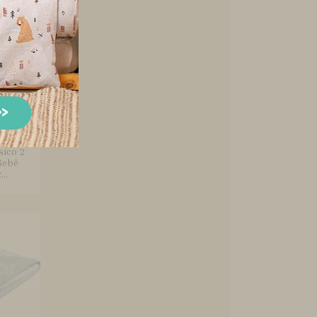
sico 2
Bebê
..