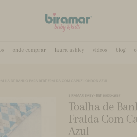
os
onde comprar
laura ashley
vídeos
blog
c
ALHA DE BANHO PARA BEBÊ FRALDA COM CAPUZ LONDON AZUL
BIRAMAR BABY - REF 10530-2587
Toalha de Ban
Fralda Com C
Azul