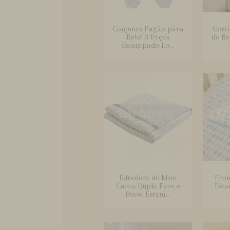
Conjunto Pagão para
Cort
Bebê 3 Peças
de B
Estampado Lo...
Edredom de Mini
Fron
Cama Dupla Face e
Est
Duvet Estam...