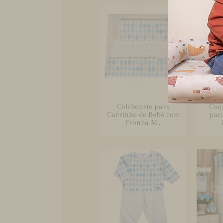
Colchonete para
Conj
Carrinho de Bebê com
par
Fronha M...