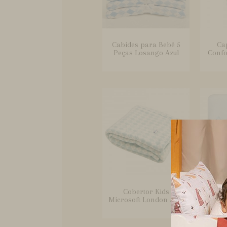
Cabides para Bebê 5
Ca
Peças Losango Azul
Confo
Cobertor Kids
Cobe
Microsoft London Azul
Beb