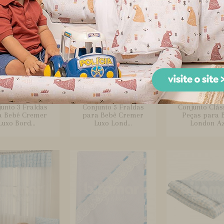
unto 3 Fraldas
Conjunto 5 Fraldas
Conjunto Clás
a Bebê Cremer
para Bebê Cremer
Peças para 
Luxo Bord...
Luxo Lond...
London Az.