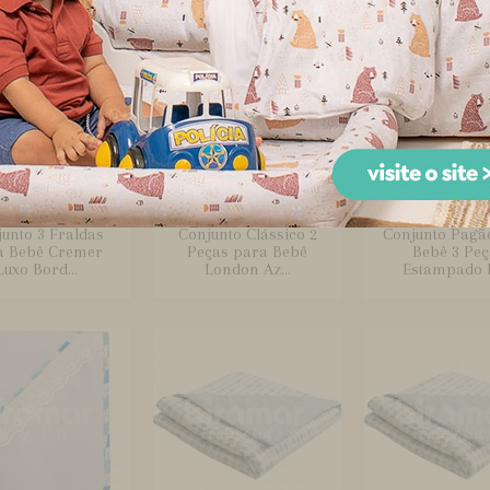
unto 3 Fraldas
Conjunto Clássico 2
Conjunto Pagã
a Bebê Cremer
Peças para Bebê
Bebê 3 Peç
Luxo Bord...
London Az...
Estampado L