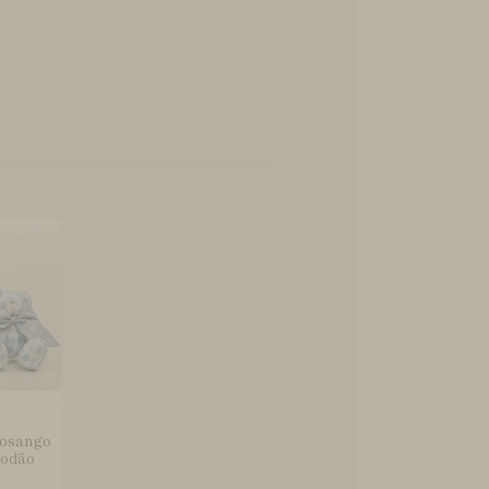
 Losango
godão