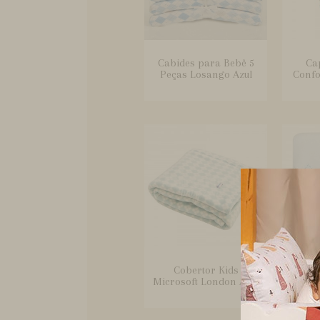
Cabides para Bebê 5
Ca
Peças Losango Azul
Confo
Cobertor Kids
Cobe
Microsoft London Azul
Beb