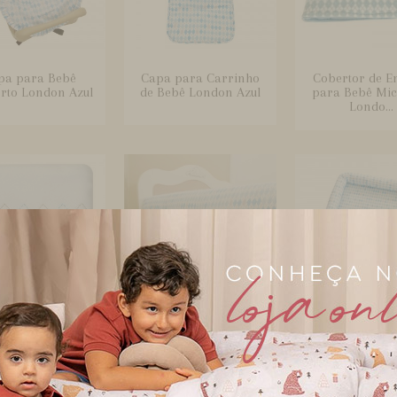
pa para Bebê
Capa para Carrinho
Cobertor de E
rto London Azul
de Bebê London Azul
para Bebê Mic
Londo...
rtor Soft para
Cobertura para Grade
Colchonete par
ê London Azul
de Berço London Azul
e Kids London