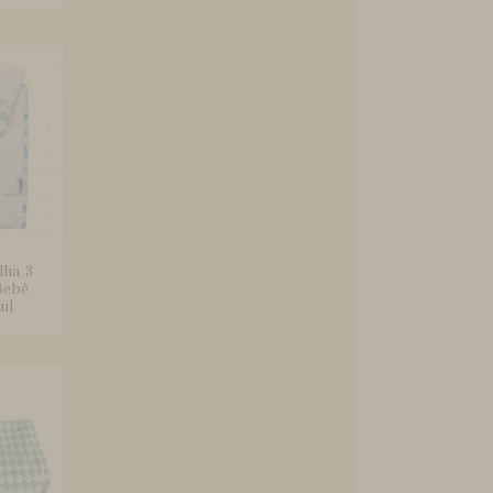
lha 3
Bebê
ul