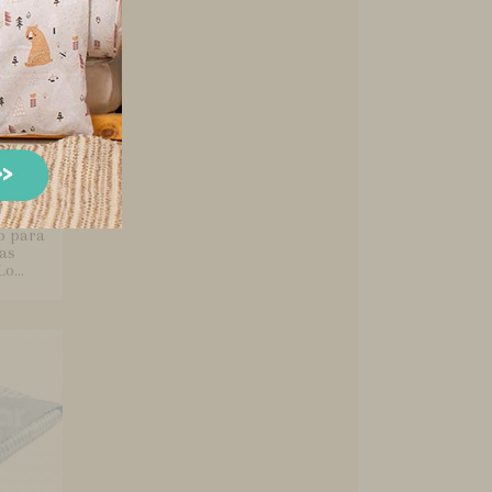
o para
as
o...