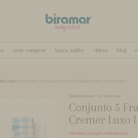
os
onde comprar
laura ashley
vídeos
blog
c
MER LUXO
/
CONJUNTO 5 FRALDAS PARA BEBÊ CREMER LUXO LONDON AZUL
BIRAMAR BABY - REF 17884-2587
Conjunto 5 Fr
Cremer Luxo 
VER MAIS COLEÇÃO LONDON AZUL