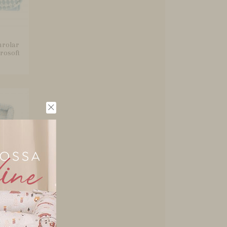
nrolar
rosoft
a Bebê
 Azul