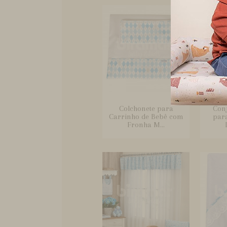
Colchonete para
Conj
Carrinho de Bebê com
par
Fronha M...