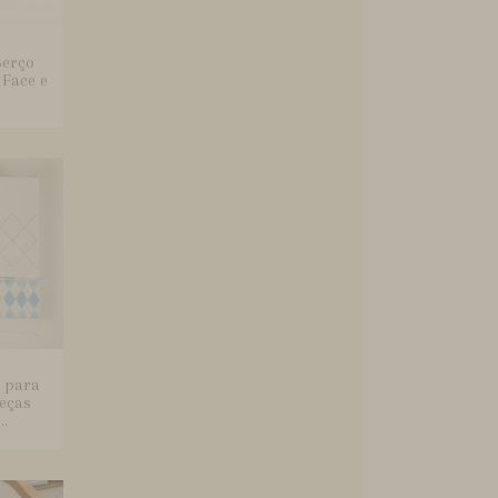
Berço
Face e
l para
eças
..