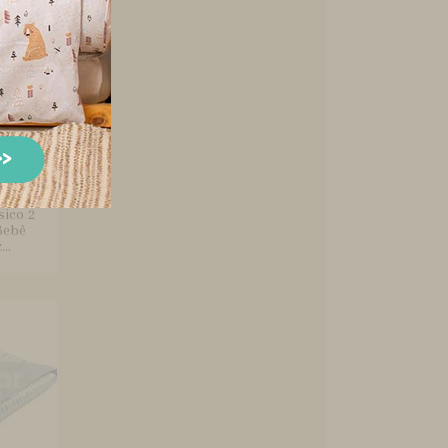
sico 2
Bebê
..