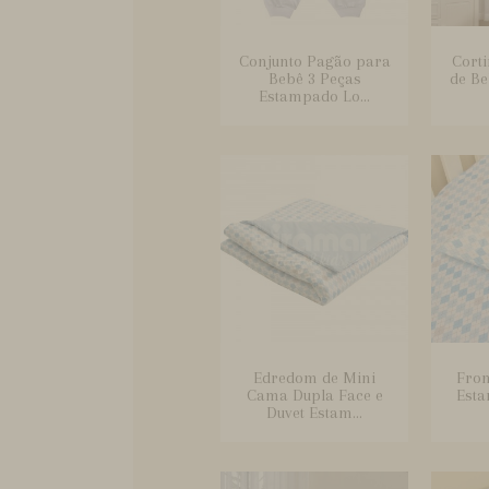
Conjunto Pagão para
Cort
Bebê 3 Peças
de B
Estampado Lo...
Edredom de Mini
Fron
Cama Dupla Face e
Est
Duvet Estam...