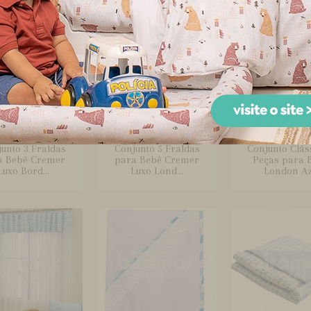
unto 3 Fraldas
Conjunto 5 Fraldas
Conjunto Clás
a Bebê Cremer
para Bebê Cremer
Peças para 
Luxo Bord...
Luxo Lond...
London Az.