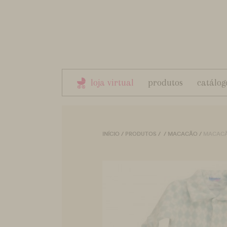
loja virtual
produtos
catálog
INÍCIO
/
PRODUTOS
/
/
MACACÃO
/
MACACÃ