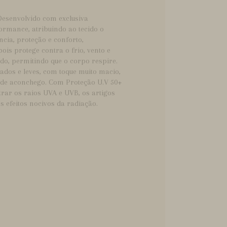
esenvolvido com exclusiva
ormance, atribuindo ao tecido o
ncia, proteção e conforto,
pois protege contra o frio, vento e
o, permitindo que o corpo respire.
ados e leves, com toque muito macio,
de aconchego. Com Proteção U.V 50+
trar os raios UVA e UVB, os artigos
s efeitos nocivos da radiação.