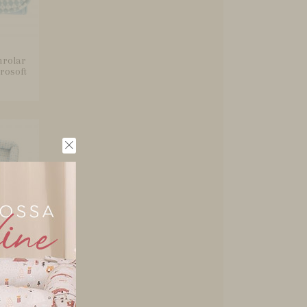
nrolar
rosoft
a Bebê
 Azul