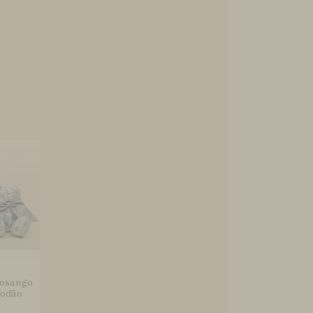
 Losango
godão