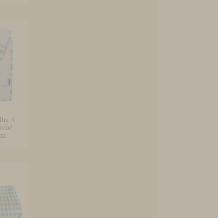
lha 3
Bebê
ul