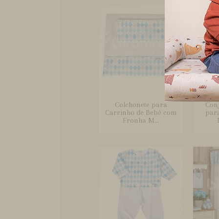
Colchonete para
Conj
Carrinho de Bebê com
par
Fronha M...