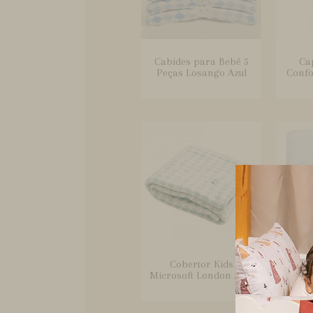
Cabides para Bebê 5
Ca
Peças Losango Azul
Confo
Cobertor Kids
Cobe
Microsoft London Azul
Beb