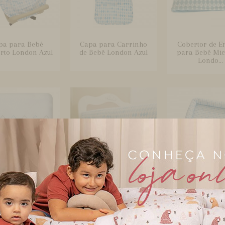
pa para Bebê
Capa para Carrinho
Cobertor de E
rto London Azul
de Bebê London Azul
para Bebê Mic
Londo...
rtor Soft para
Cobertura para Grade
Colchonete par
ê London Azul
de Berço London Azul
e Kids London