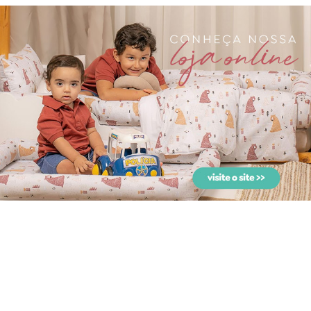
Jogo de Lençol para
Kit Cama Babá 9 Peças
Carrinho 3 Peças London
com Saia London Azul
A...