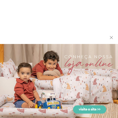
biramar baby
biramar baby
Jogo de Lençol para Berço 3
Jogo de Lençol para
Peças Percal Vin...
Carrinho 3 Peças Percal V...
biramar baby
biramar baby
Kit Cama Babá 9 Peças com
Kit Enxoval para Berço
Saia Vineyard Rosa
Vineyard Rosa 10 Peças...