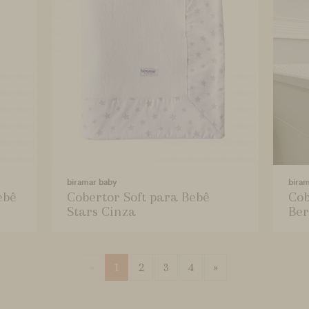
biramar baby
bira
ebê
Cobertor Soft para Bebê
Cob
Stars Cinza
Ber
«
1
2
3
4
»