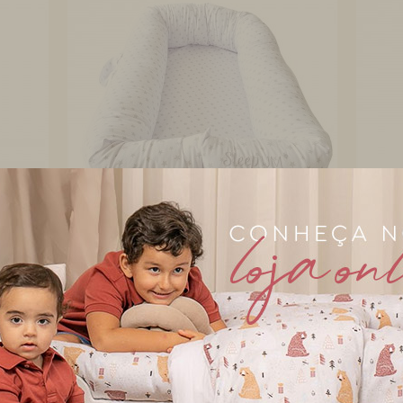
biramar baby
bira
mpa
Bercinho Portátil Ninho para
Ber
Bebê Sleep UM Ma...
Beb