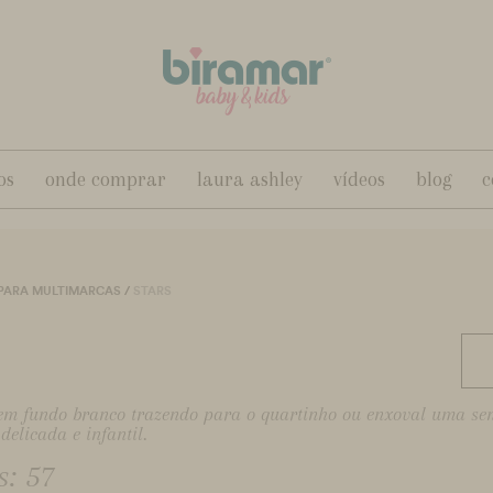
os
onde comprar
laura ashley
vídeos
blog
c
 PARA MULTIMARCAS
/
STARS
s em fundo branco trazendo para o quartinho ou enxoval uma s
delicada e infantil.
: 57