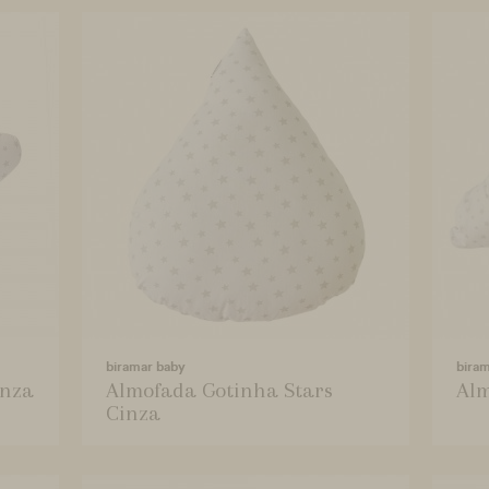
biramar baby
bira
inza
Almofada Gotinha Stars
Alm
Cinza