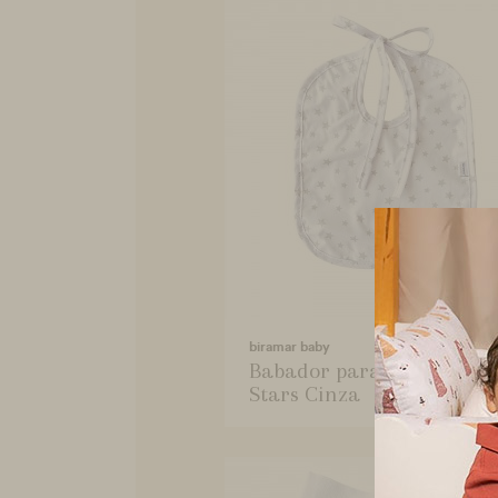
biramar baby
Babador para Bebê Esta
Stars Cinza