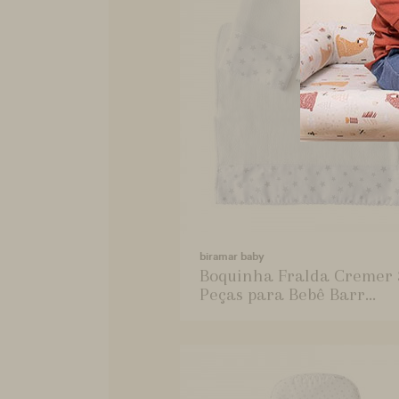
biramar baby
Boquinha Fralda Cremer 
Peças para Bebê Barr...