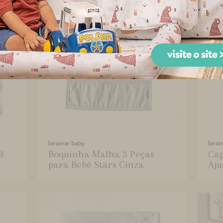
biramar baby
bira
3
Boquinha Malha 3 Peças
Cap
para Bebê Stars Cinza
Aju