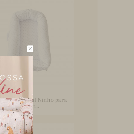
mar baby
cinho Portátil Ninho para
ê Sleep UM St...