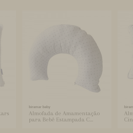
biramar baby
bira
tars
Almofada de Amamentação
Alm
para Bebê Estampada C...
Cin