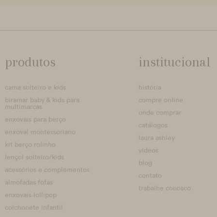
produtos
institucional
cama solteiro e kids
história
biramar baby & kids para
compre online
multimarcas
onde comprar
enxovais para berço
catálogos
enxoval montessoriano
laura ashley
kit berço rolinho
vídeos
lençol solteiro/kids
blog
acessórios e complementos
contato
almofadas fofas
trabalhe conosco
enxovais lollipop
colchonete infantil