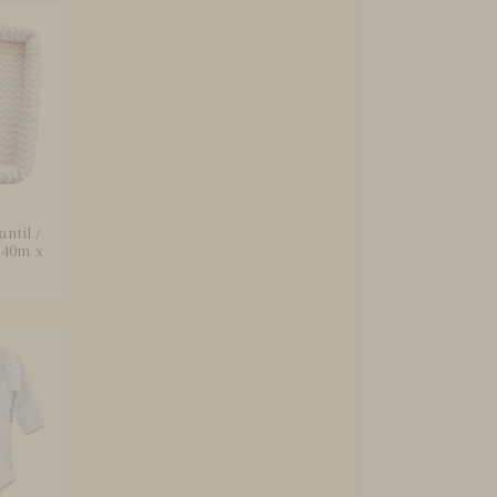
ntil /
,40m x