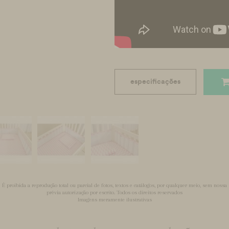
especificações
É proibida a reprodução total ou parcial de fotos, textos e catálogos, por qualquer meio, sem nossa
prévia autorização por escrito. Todos os direitos reservados
Imagens meramente ilustrativas