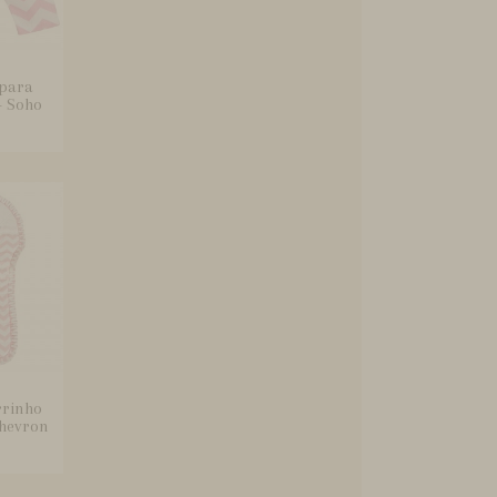
 para
- Soho
rrinho
Chevron