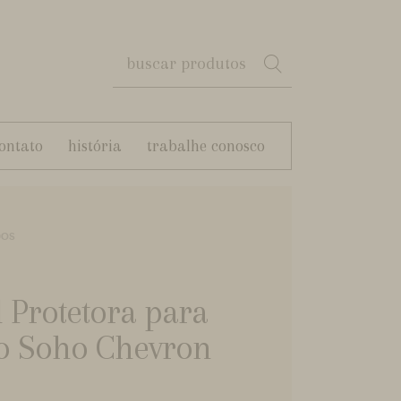
ontato
história
trabalhe conosco
DOS
l Protetora para
o Soho Chevron