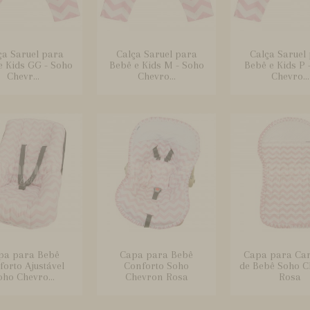
ça Saruel para
Calça Saruel para
Calça Saruel
e Kids GG - Soho
Bebê e Kids M - Soho
Bebê e Kids P 
Chevr...
Chevro...
Chevro...
pa para Bebê
Capa para Bebê
Capa para Ca
orto Ajustável
Conforto Soho
de Bebê Soho 
oho Chevro...
Chevron Rosa
Rosa