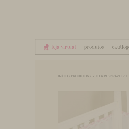
loja virtual
produtos
catálog
INÍCIO
/
PRODUTOS
/
/
TELA RESPIRÁVEL
/
T