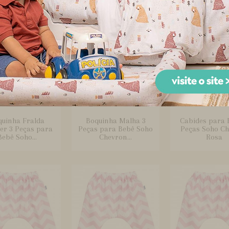
quinha Fralda
Boquinha Malha 3
Cabides para 
er 3 Peças para
Peças para Bebê Soho
Peças Soho C
Bebê Soho...
Chevron...
Rosa