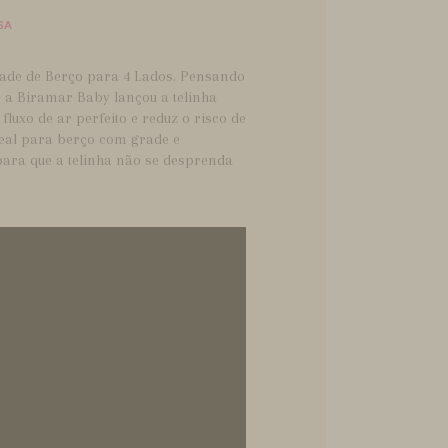
SA
rade de Berço para 4 Lados. Pensando
 a Biramar Baby lançou a telinha
 fluxo de ar perfeito e reduz o risco de
ideal para berço com grade e
para que a telinha não se desprenda