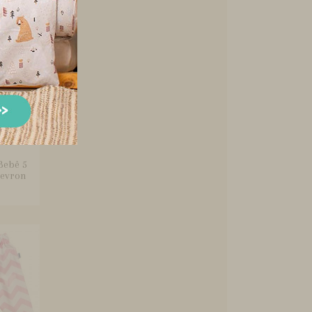
Bebê 5
hevron