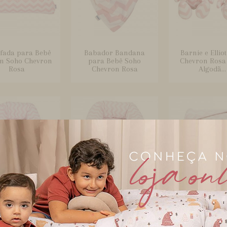
fada para Bebê
Babador Bandana
Barnie e Ellio
m Soho Chevron
para Bebê Soho
Chevron Rosa
Rosa
Chevron Rosa
Algodã...
cinho Portátil
Bercinho Portátil para
Bolsa com Tr
 para Bebê Sleep
Bebê Sleep UM Soho
para Bebê Br
UM Ma...
Che...
Soho Ch..