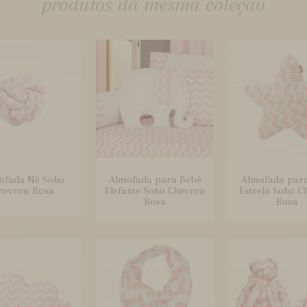
produtos da mesma coleção
ofada Nó Soho
Almofada para Bebê
Almofada par
hevron Rosa
Elefante Soho Chevron
Estrela Soho C
Rosa
Rosa