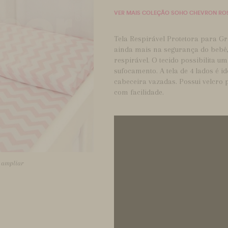
VER MAIS COLEÇÃO SOHO CHEVRON RO
Tela Respirável Protetora para G
ainda mais na segurança do bebê,
respirável. O tecido possibilita um
sufocamento. A tela de 4 lados é 
cabeceira vazadas. Possui velcro 
com facilidade.
a ampliar