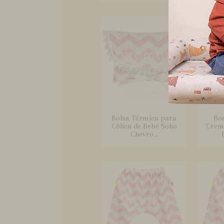
Bolsa Térmica para
Bo
Cólica de Bebê Soho
Crem
Chevro...