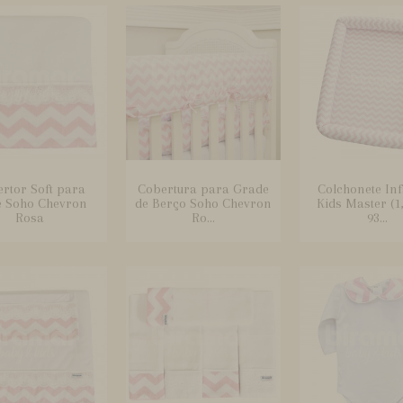
rtor Soft para
Cobertura para Grade
Colchonete Infa
 Soho Chevron
de Berço Soho Chevron
Kids Master (1
Rosa
Ro...
93...