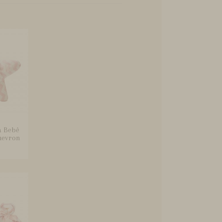
a Bebê
hevron