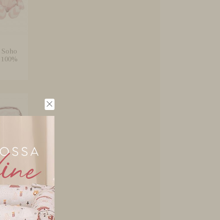
t Soho
 100%
ocador
ooklyn
.