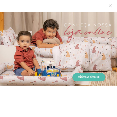
Jogo de Lençol para Berço
Jogo de Lençol para
3 Peças Estampado S...
Carrinho 3 Peças Soho
Che...
Kit Cama Babá 7 peças
Kit Cama Babá 7 peças
com Saia Lollipop II So...
com Saia Lollipop Perca...