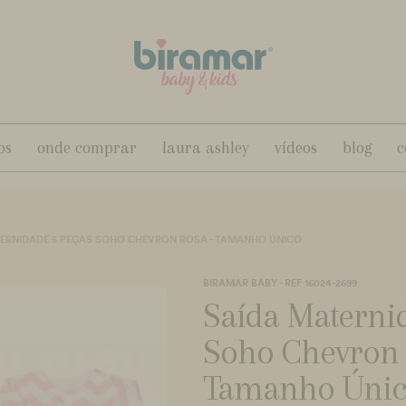
os
onde comprar
laura ashley
vídeos
blog
c
ERNIDADE 5 PEÇAS SOHO CHEVRON ROSA - TAMANHO ÚNICO
BIRAMAR BABY - REF 16024-2699
Saída Materni
Soho Chevron 
Tamanho Úni