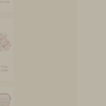
hevron
t Soho
 100%