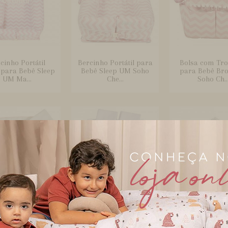
cinho Portátil
Bercinho Portátil para
Bolsa com Tr
 para Bebê Sleep
Bebê Sleep UM Soho
para Bebê Br
UM Ma...
Che...
Soho Ch..
quinha Fralda
Boquinha Malha 3
Cabides para 
er 3 Peças para
Peças para Bebê Soho
Peças Soho C
Bebê Soho...
Chevron...
Rosa