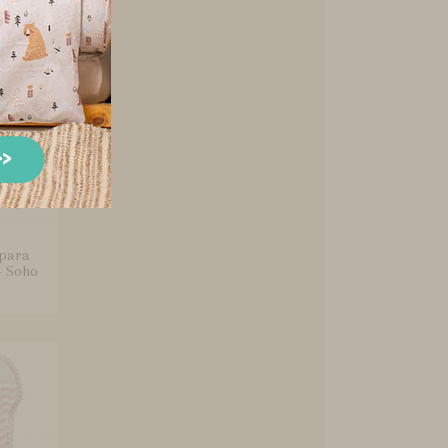
 para
- Soho