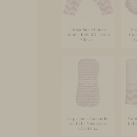
Calça Saruel para
Ca
Bebê e Kids RN - Soho
Conf
Chevr...
S
Capa para Carrinho
Cobe
de Bebê Viés Soho
Bebê
Chevron...