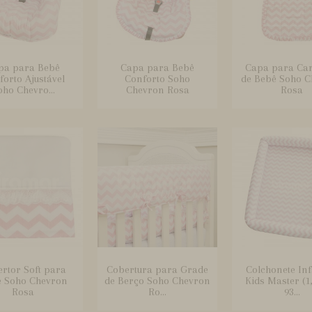
pa para Bebê
Capa para Bebê
Capa para Ca
orto Ajustável
Conforto Soho
de Bebê Soho 
oho Chevro...
Chevron Rosa
Rosa
rtor Soft para
Cobertura para Grade
Colchonete Infa
 Soho Chevron
de Berço Soho Chevron
Kids Master (1
Rosa
Ro...
93...