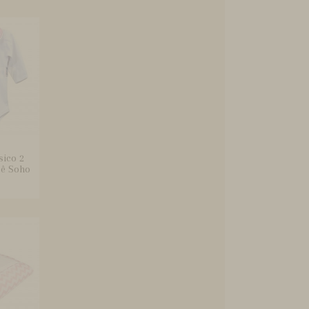
sico 2
bê Soho