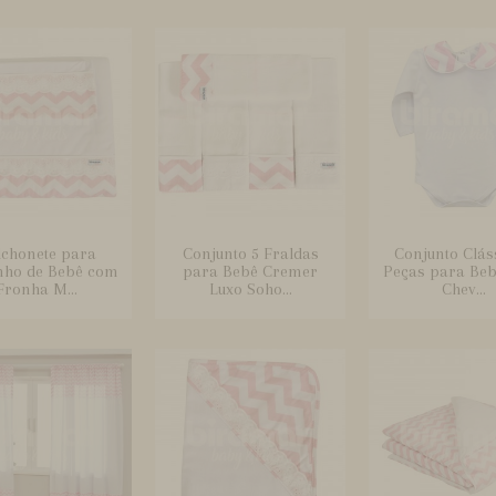
lchonete para
Conjunto 5 Fraldas
Conjunto Clás
nho de Bebê com
para Bebê Cremer
Peças para Be
Fronha M...
Luxo Soho...
Chev...