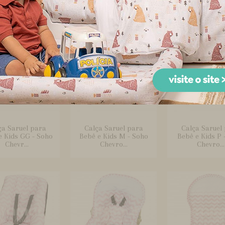
ça Saruel para
Calça Saruel para
Calça Saruel
e Kids GG - Soho
Bebê e Kids M - Soho
Bebê e Kids P 
Chevr...
Chevro...
Chevro...