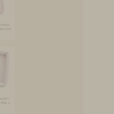
rrinho
Chevron
ntil /
,40m x