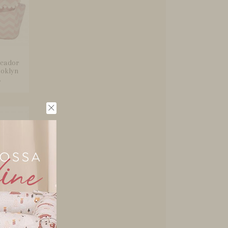
ocador
ooklyn
.
Bebê 5
hevron