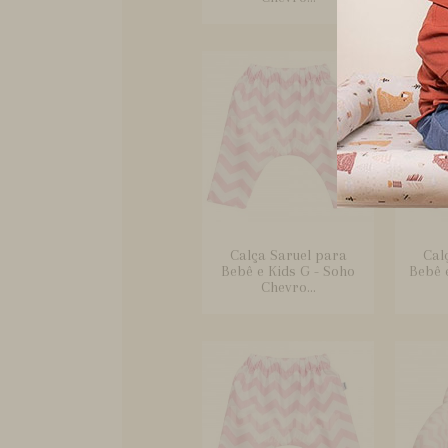
Calça Saruel para
Cal
Bebê e Kids G - Soho
Bebê 
Chevro...