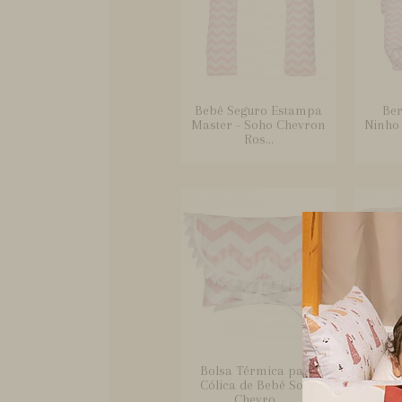
Bebê Seguro Estampa
Ber
Master - Soho Chevron
Ninho
Ros...
Bolsa Térmica para
Bo
Cólica de Bebê Soho
Crem
Chevro...