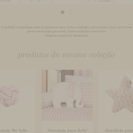
É proibida a reprodução total ou parcial de fotos, textos e catálogos, por qualquer meio, sem nossa
prévia autorização por escrito. Todos os direitos reservados
Imagens meramente ilustrativas
produtos da mesma coleção
ofada Nó Soho
Almofada para Bebê
Almofada par