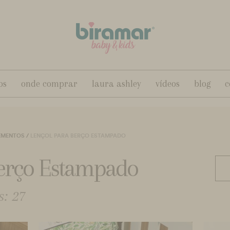
os
onde comprar
laura ashley
vídeos
blog
c
EMENTOS
/
LENÇOL PARA BERÇO ESTAMPADO
Berço Estampado
: 27