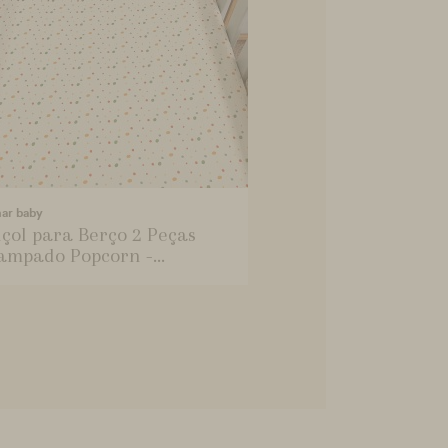
mar baby
çol para Berço 2 Peças
ampado Popcorn -...