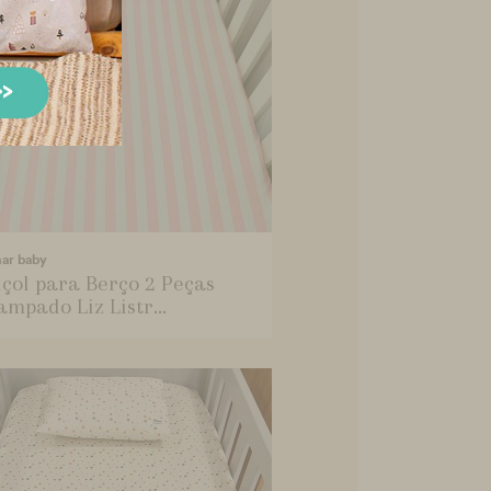
mar baby
çol para Berço 2 Peças
ampado Liz Listr...