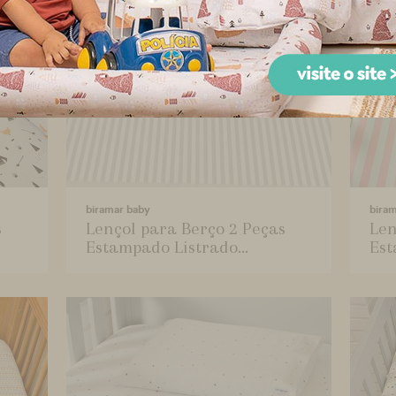
biramar baby
bira
s
Lençol para Berço 2 Peças
Len
Estampado Listrado...
Est