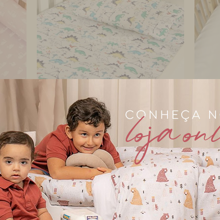
biramar baby
bira
s
Lençol para Berço 2 Peças
Len
Estampado Dinossaur...
Est