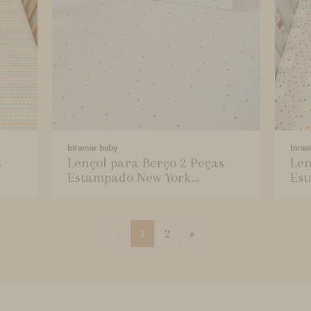
biramar baby
bira
s
Lençol para Berço 2 Peças
Len
Estampado New York...
Est
«
1
2
»