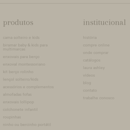
produtos
institucional
cama solteiro e kids
história
biramar baby & kids para
compre online
multimarcas
onde comprar
enxovais para berço
catálogos
enxoval montessoriano
laura ashley
kit berço rolinho
vídeos
lençol solteiro/kids
blog
acessórios e complementos
contato
almofadas fofas
trabalhe conosco
enxovais lollipop
colchonete infantil
roupinhas
ninho ou bercinho portátil