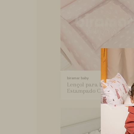
biramar baby
Lençol para Berço 2 Peça
Estampado Cisne Ros...