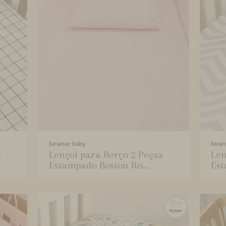
biramar baby
bira
s
Lençol para Berço 2 Peças
Len
Estampado Boston Ro...
Est