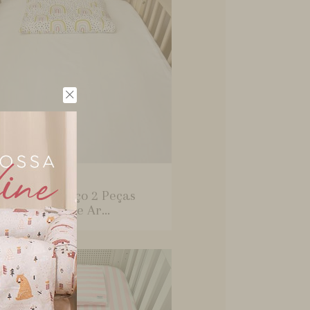
mar baby
çol para Berço 2 Peças
ampado Felice Ar...