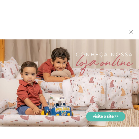
Cobertor de Enrolar para
Cobertor Soft para Bebê 02
Bebê Microsoft Londo...
Peças Piquet Valen...
biramar baby
biramar baby
Cobertor Soft para Bebê
Cobertor Soft para Bebê
Aisha Preto
Alice Bege