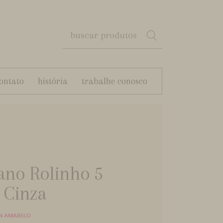
ontato
história
trabalhe conosco
ano Rolinho 5
 Cinza
N AMARELO