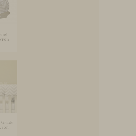
Bebê
evron
a Grade
vron