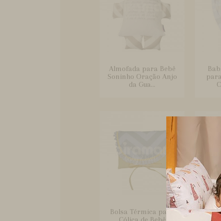
Almofada para Bebê
Bab
Soninho Oração Anjo
para
da Gua...
C
Bolsa Térmica para
Bo
Cólica de Bebê
Crem