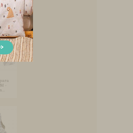
e...
 para
 M -
...