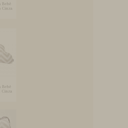
a Bebê
n Cinza
a Bebê
 Cinza