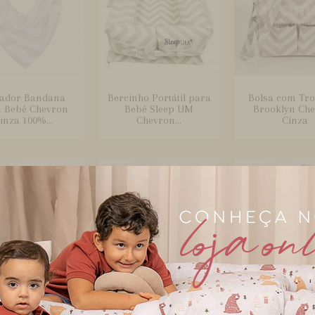
ador Bandana
Bercinho Portátil para
Bolsa com Tr
 Bebê Chevron
Bebê Sleep UM
Brooklyn Ch
inza 100%...
Chevron...
Cinza
quinha Fralda
Boquinha Fralda
Boquinha Ma
er 3 Peças para
Cremer 3 Peças para
Peças para 