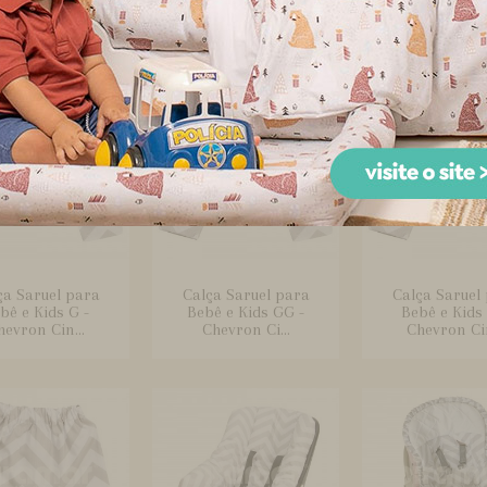
Bebê Broo...
Bebê Broo...
Brooklyn Ch
ça Saruel para
Calça Saruel para
Calça Saruel
bê e Kids G -
Bebê e Kids GG -
Bebê e Kids
hevron Cin...
Chevron Ci...
Chevron Cin