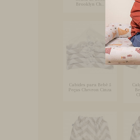
Brooklyn Ch...
Cabides para Bebê 5
Cal
Peças Chevron Cinza
Be
C