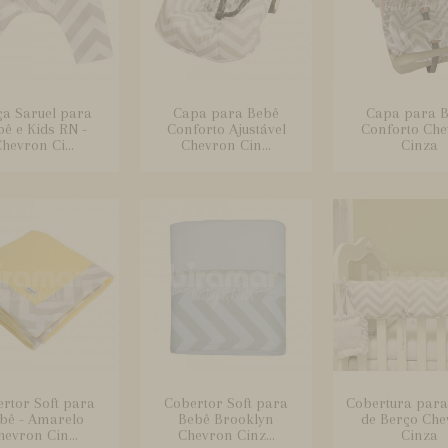
ça Saruel para
Capa para Bebê
Capa para 
ê e Kids RN -
Conforto Ajustável
Conforto Ch
hevron Ci...
Chevron Cin...
Cinza
rtor Soft para
Cobertor Soft para
Cobertura par
bê - Amarelo
Bebê Brooklyn
de Berço Che
hevron Cin...
Chevron Cinz...
Cinza