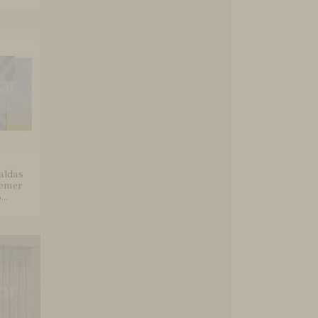
aldas
remer
..