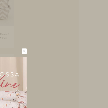
ocador
evron
lha 3
Bebê