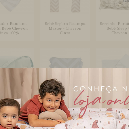
ador Bandana
Bebê Seguro Estampa
Bercinho Portát
 Bebê Chevron
Master - Chevron
Bebê Sleep
inza 100%...
Cinza
Chevron..
a com Trocador
Bolsa Térmica para
Boquinha Fr
 Bebê Brooklyn
Cólica de Bebê
Cremer 3 Peça
Nylon A...
Brooklyn Ch...
Bebê Broo.