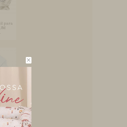
il para
 UM
.
alda
s para
..