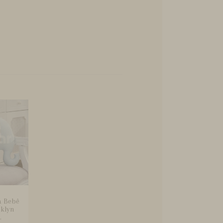
a Bebê
oklyn
.