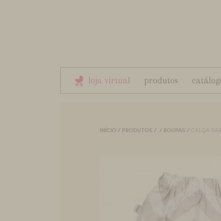
loja virtual
produtos
catálog
INÍCIO
/
PRODUTOS
/
/
ROUPAS
/
CALÇA SAR