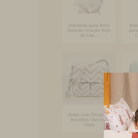
Almofada para Bebê
Bab
Soninho Oração Anjo
para
da Gua...
C
Bolsa com Trocador
Bols
Brooklyn Chevron
para
Cinza