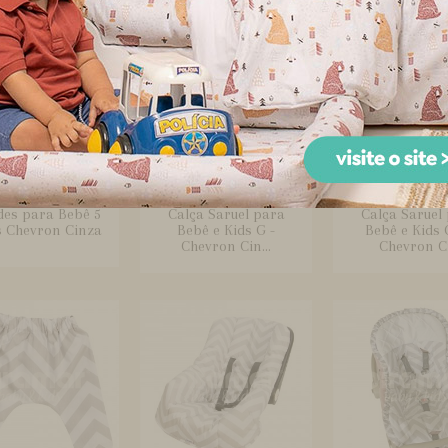
des para Bebê 5
Calça Saruel para
Calça Saruel
s Chevron Cinza
Bebê e Kids G -
Bebê e Kids 
Chevron Cin...
Chevron Ci.