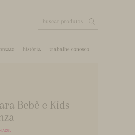
ontato
história
trabalhe conosco
ara Bebê e Kids
nza
N AZUL