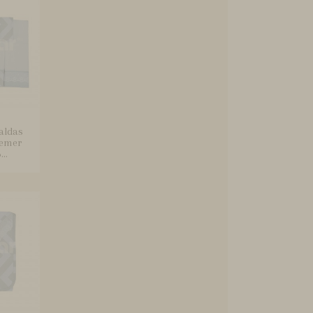
aldas
remer
..