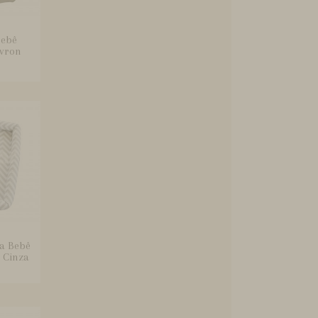
Bebê
evron
a Bebê
 Cinza