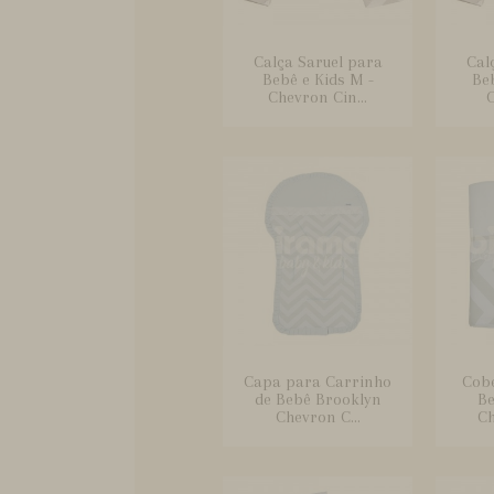
Calça Saruel para
Cal
Bebê e Kids M -
Beb
Chevron Cin...
C
Capa para Carrinho
Cobe
de Bebê Brooklyn
Be
Chevron C...
Ch