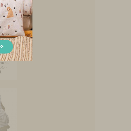
 para
GG -
..