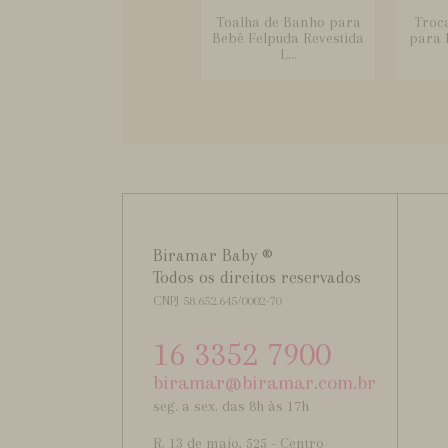
Toalha de Banho para
Troc
Bebê Felpuda Revestida
para 
L...
Biramar Baby ®
Todos os direitos reservados
CNPJ 58.652.645/0002-70
16 3352 7900
biramar@biramar.com.br
seg. a sex. das 8h às 17h
R. 13 de maio, 525 - Centro