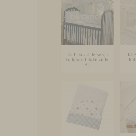
Kit Enxoval de Berço
Kit
Lollipop II Balãozinho
Rol
A...