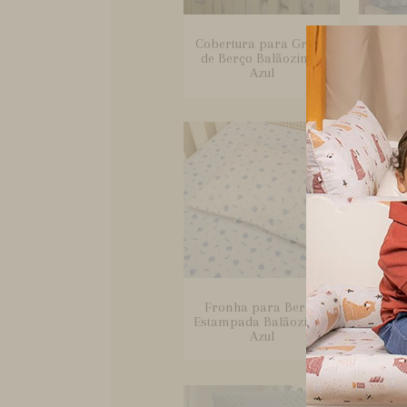
Cobertura para Grade
Cort
de Berço Balãozinho
de
Azul
B
Fronha para Berço
Kit C
Estampada Balãozinho
com S
Azul