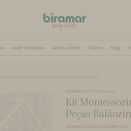
os
onde comprar
laura ashley
vídeos
blog
c
O
/
KIT MONTESSORIANO ROLINHO 5 PEÇAS BALÃOZINHO AZUL
BIRAMAR BABY - REF 34032-2571
Kit Montessori
Peças Balãozi
VER MAIS COLEÇÃO BALÃOZINHO AZUL