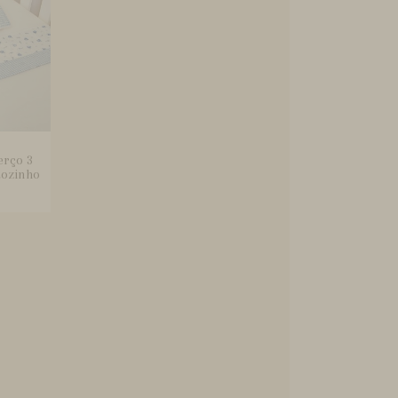
erço 3
ãozinho