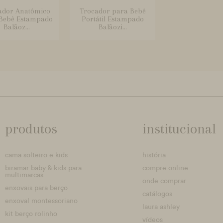
ador Anatômico
Trocador para Bebê
Bebê Estampado
Portátil Estampado
Balãoz...
Balãozi...
produtos
institucional
cama solteiro e kids
história
biramar baby & kids para
compre online
multimarcas
onde comprar
enxovais para berço
catálogos
enxoval montessoriano
laura ashley
kit berço rolinho
vídeos