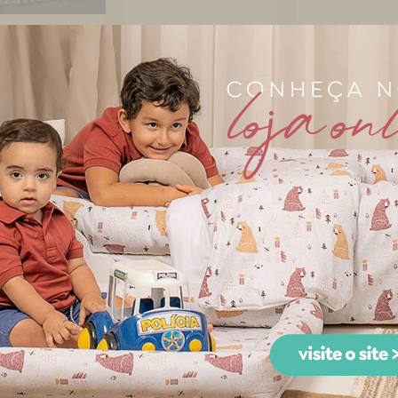
ina para Quarto
Edredom de Berço
Edredom de 
 Bebê Percal
Estampa Dupla Face e
Cama Dupla F
arrado Es...
Duvet B...
Duvet Estam
ama Babá 7 peças
Kit de Berço Rolinho 4
Kit Enxoval de
aia Lollipop II
Peças Balãozinho Azul
Lollipop II Bal
Ba...
A...