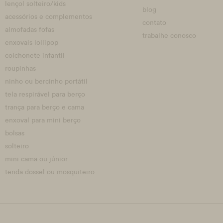
lençol solteiro/kids
blog
acessórios e complementos
contato
almofadas fofas
trabalhe conosco
enxovais lollipop
colchonete infantil
roupinhas
ninho ou bercinho portátil
tela respirável para berço
trança para berço e cama
enxoval para mini berço
bolsas
solteiro
mini cama ou júnior
tenda dossel ou mosquiteiro