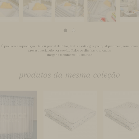
É proibida a reprodução total ou parcial de fotos, textos e catálogos, por qualquer meio, sem nossa
prévia autorização por escrito. Todos os direitos reservados
Imagens meramente ilustrativas
produtos da mesma coleção