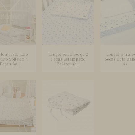
 Montessoriano
Lençol para Berço 2
Lençol para B
inho Solteiro 4
Peças Estampado
peças Lolli Bal
Peças Ba...
Balãozinh...
Az...