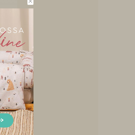
Mini
ace e
...
 Berço
ãozinho