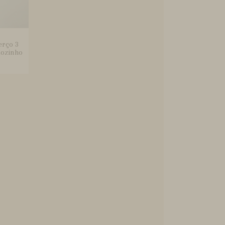
erço 3
ãozinho