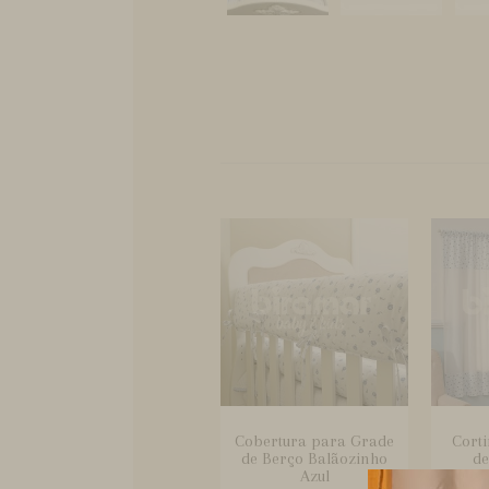
Cobertura para Grade
Cort
de Berço Balãozinho
de
Azul
B