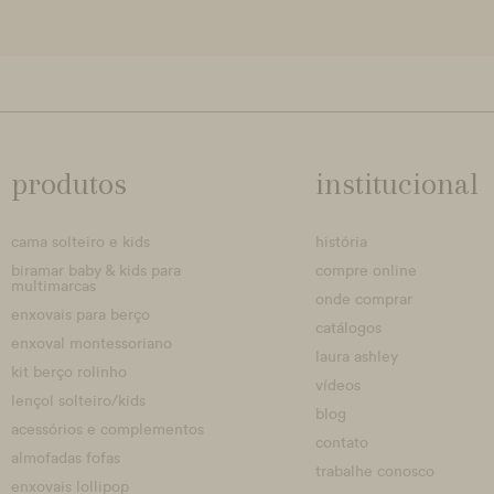
produtos
institucional
cama solteiro e kids
história
biramar baby & kids para
compre online
multimarcas
onde comprar
enxovais para berço
catálogos
enxoval montessoriano
laura ashley
kit berço rolinho
vídeos
lençol solteiro/kids
blog
acessórios e complementos
contato
almofadas fofas
trabalhe conosco
enxovais lollipop