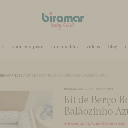
os
onde comprar
laura ashley
vídeos
blog
c
 BIRAMAR BABY
/
KIT DE BERÇO ROLINHO 4 PEÇAS BALÃOZINHO AZUL
BIRAMAR BABY - REF 34030-2571
Kit de Berço R
Balãozinho Az
VER MAIS COLEÇÃO BALÃOZINHO AZUL