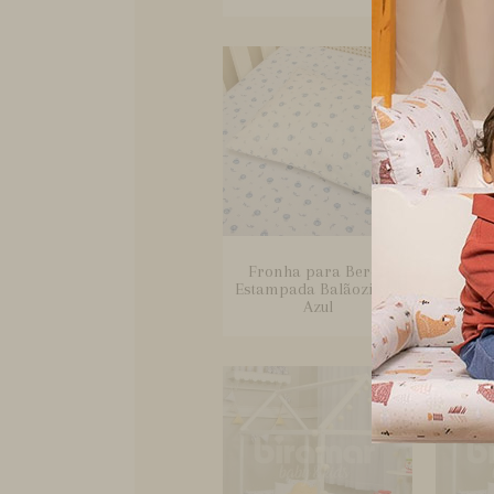
Fronha para Berço
Kit C
Estampada Balãozinho
com S
Azul