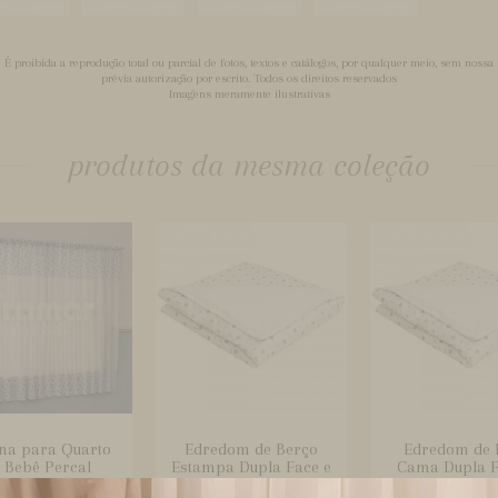
É proibida a reprodução total ou parcial de fotos, textos e catálogos, por qualquer meio, sem nossa
prévia autorização por escrito. Todos os direitos reservados
Imagens meramente ilustrativas
produtos da mesma coleção
ina para Quarto
Edredom de Berço
Edredom de 
 Bebê Percal
Estampa Dupla Face e
Cama Dupla F
arrado Es...
Duvet B...
Duvet Estam