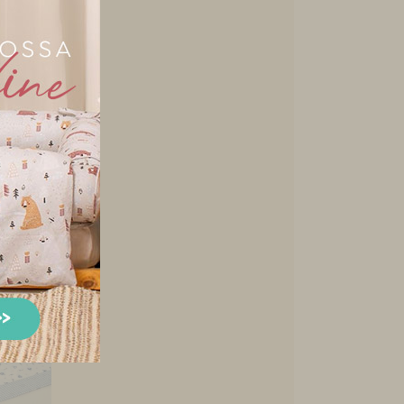
 Berço
ãozinho