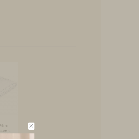
Mini
ace e
...