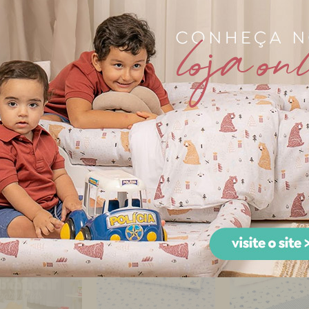
ama Babá 7 peças
Kit Enxoval de Berço
Kit Enxoval de
aia Lollipop II
Lollipop II Balãozinho
Lollipop II Bal
Ba...
A...
A...