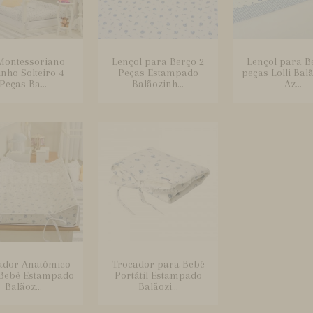
 Montessoriano
Lençol para Berço 2
Lençol para B
inho Solteiro 4
Peças Estampado
peças Lolli Bal
Peças Ba...
Balãozinh...
Az...
ador Anatômico
Trocador para Bebê
Bebê Estampado
Portátil Estampado
Balãoz...
Balãozi...