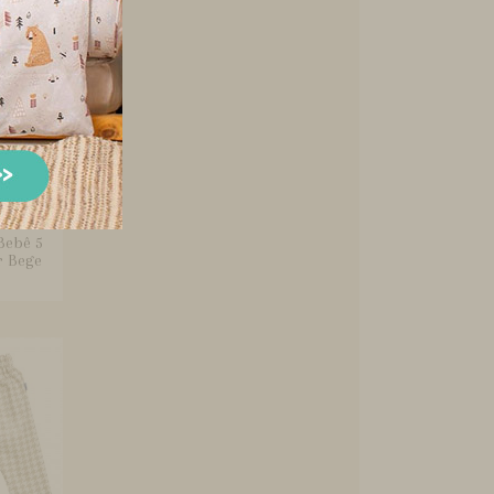
Bebê 5
r Bege