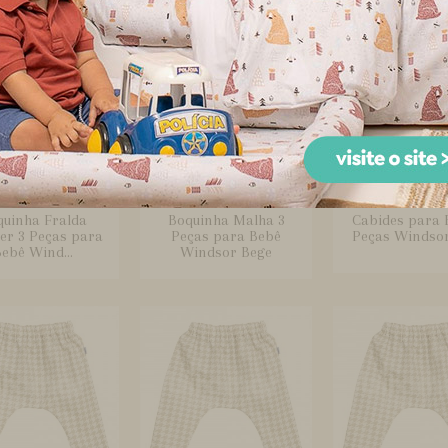
quinha Fralda
Boquinha Malha 3
Cabides para 
er 3 Peças para
Peças para Bebê
Peças Windso
ebê Wind...
Windsor Bege