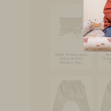
Bolsa Térmica para
Bo
Cólica de Bebê
Crem
Windsor Beg...
B