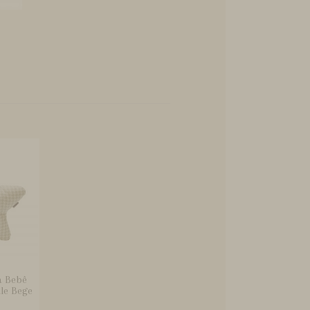
a Bebê
ule Bege