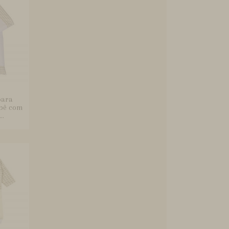
para
ebê com
..