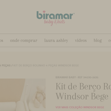
os
onde comprar
laura ashley
vídeos
blog
c
4 PEÇAS
/
KIT DE BERÇO ROLINHO 4 PEÇAS WINDSOR BEGE
BIRAMAR BABY - REF 34030-2635
Kit de Berço R
Windsor Bege
VER MAIS COLEÇÃO WINDSOR BEGE