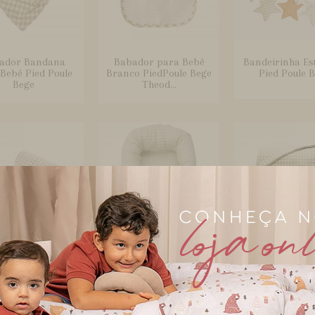
ador Bandana
Babador para Bebê
Bandeirinha Est
Bebê Pied Poule
Branco PiedPoule Bege
Pied Poule 
Bege
Theod...
Seguro Windsor
Bercinho Portátil para
Bolsa com Tr
Bege
Bebê Sleep UM
Brooklyn Wi
Windsor...
Bege