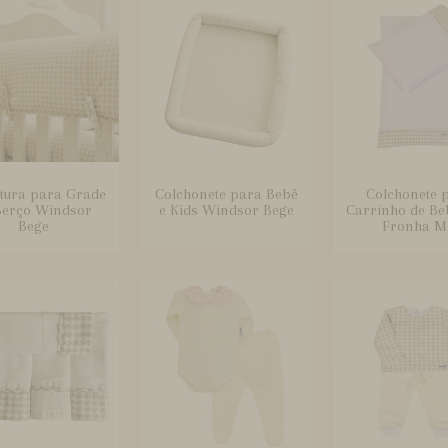
tura para Grade
Colchonete para Bebê
Colchonete 
Berço Windsor
e Kids Windsor Bege
Carrinho de B
Bege
Fronha M.