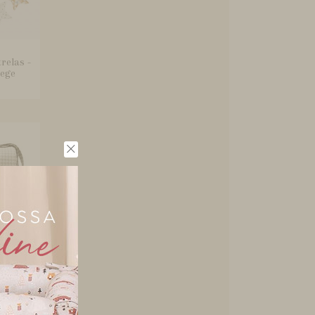
relas -
Bege
ocador
ndsor