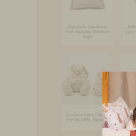
Almofada Quadrada
Bab
com Babado Windsor
para 
Bege
Barnie e Elliot Classic
Bebê 
Pérola 100% Algodão