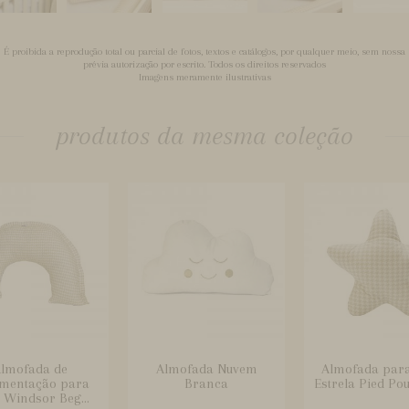
É proibida a reprodução total ou parcial de fotos, textos e catálogos, por qualquer meio, sem nossa
prévia autorização por escrito. Todos os direitos reservados
Imagens meramente ilustrativas
produtos da mesma coleção
lmofada de
Almofada Nuvem
Almofada par
mentação para
Branca
Estrela Pied Po
 Windsor Beg...