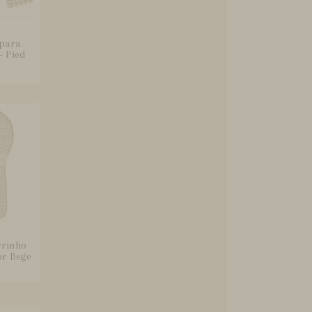
 para
- Pied
rrinho
or Bege