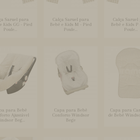
ça Saruel para
Calça Saruel para
Calça Saruel
e Kids GG - Pied
Bebê e Kids M - Pied
Bebê e Kids P 
Poule...
Poule...
Poule...
pa para Bebê
Capa para Bebê
Capa para Ca
orto Ajustável
Conforto Windsor
de Bebê Winds
ndsor Beg...
Bege