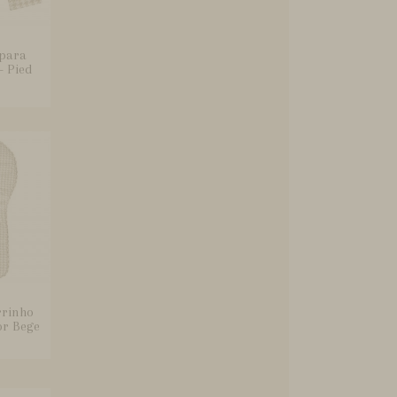
 para
- Pied
rrinho
or Bege