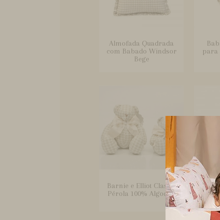
Almofada Quadrada
Bab
com Babado Windsor
para 
Bege
Barnie e Elliot Classic
Bebê 
Pérola 100% Algodão