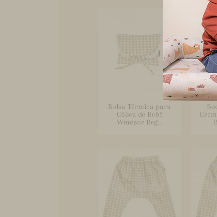
Bolsa Térmica para
Bo
Cólica de Bebê
Crem
Windsor Beg...
B