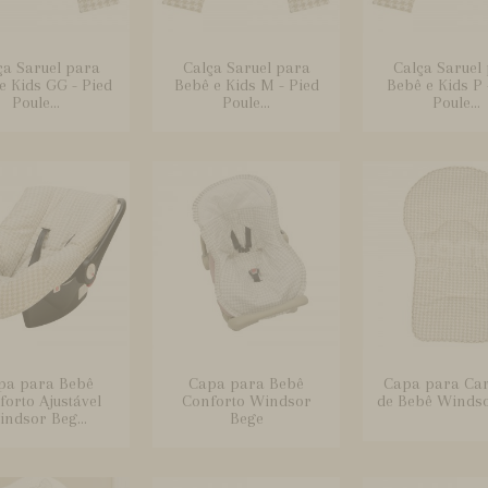
ça Saruel para
Calça Saruel para
Calça Saruel
e Kids GG - Pied
Bebê e Kids M - Pied
Bebê e Kids P 
Poule...
Poule...
Poule...
pa para Bebê
Capa para Bebê
Capa para Ca
orto Ajustável
Conforto Windsor
de Bebê Winds
ndsor Beg...
Bege