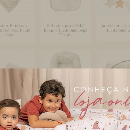
ador Bandana
Babador para Bebê
Bandeirinha Est
Bebê Pied Poule
Branco PiedPoule Bege
Pied Poule 
Bege
Theod...
Seguro Windsor
Bercinho Portátil para
Bolsa com Tr
Bege
Bebê Sleep UM
Brooklyn Wi
Windsor...
Bege