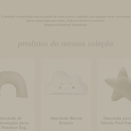
É proibida a reprodução total ou parcial de fotos, textos e catálogos, por qualquer meio, sem nossa
prévia autorização por escrito. Todos os direitos reservados
Imagens meramente ilustrativas
produtos da mesma coleção
lmofada de
Almofada Nuvem
Almofada par
mentação para
Branca
Estrela Pied Po
 Windsor Beg...