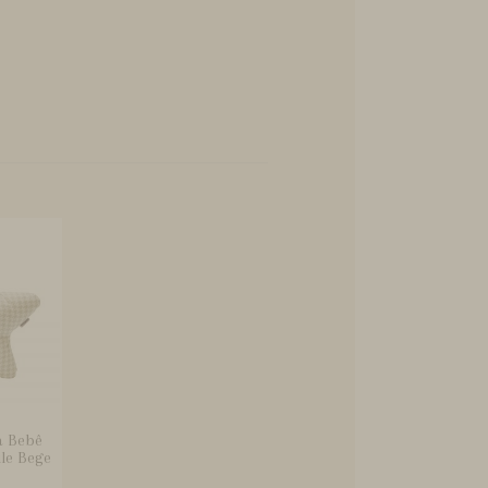
a Bebê
ule Bege