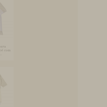
para
ebê com
..