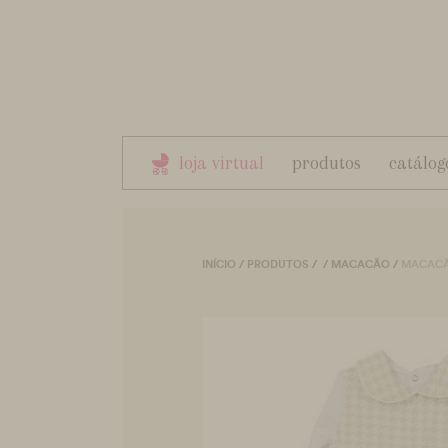
loja virtual
produtos
catálog
INÍCIO
/
PRODUTOS
/
/
MACACÃO
/
MACACÃ