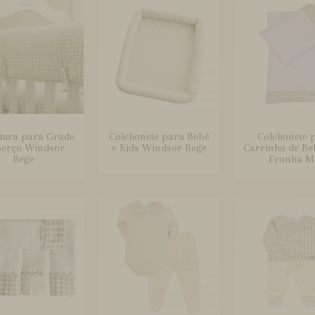
tura para Grade
Colchonete para Bebê
Colchonete 
Berço Windsor
e Kids Windsor Bege
Carrinho de B
Bege
Fronha M.