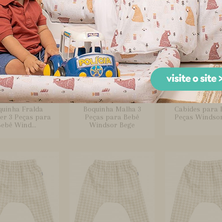
quinha Fralda
Boquinha Malha 3
Cabides para 
er 3 Peças para
Peças para Bebê
Peças Windso
ebê Wind...
Windsor Bege