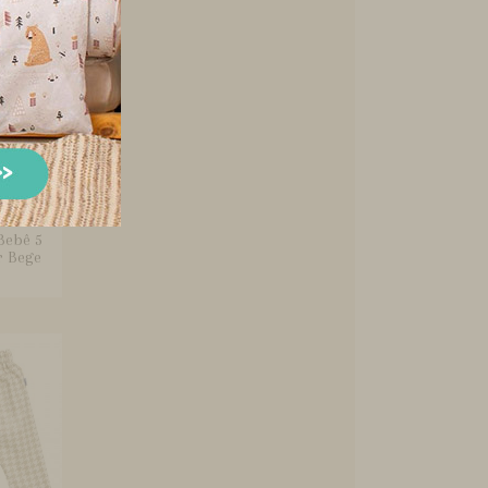
Bebê 5
r Bege