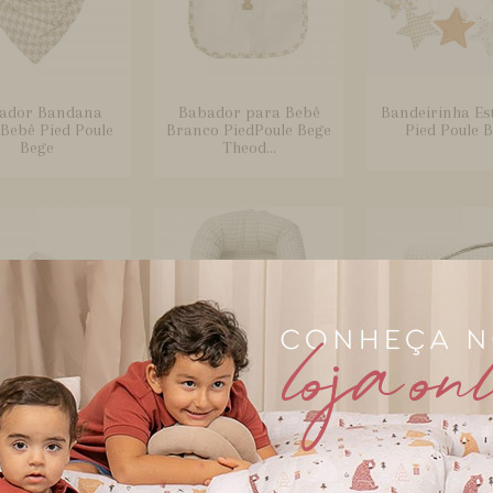
ador Bandana
Babador para Bebê
Bandeirinha Est
Bebê Pied Poule
Branco PiedPoule Bege
Pied Poule 
Bege
Theod...
Seguro Windsor
Bercinho Portátil para
Bolsa com Tr
Bege
Bebê Sleep UM
Brooklyn Wi
Windsor...
Bege