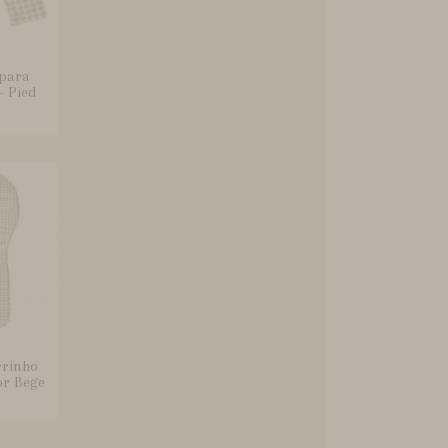
 para
- Pied
rrinho
or Bege