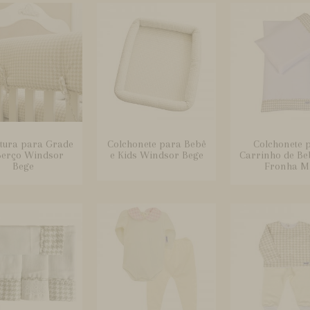
tura para Grade
Colchonete para Bebê
Colchonete 
Berço Windsor
e Kids Windsor Bege
Carrinho de B
Bege
Fronha M.