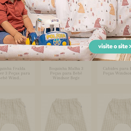
quinha Fralda
Boquinha Malha 3
Cabides para 
er 3 Peças para
Peças para Bebê
Peças Windso
ebê Wind...
Windsor Bege