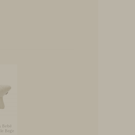
a Bebê
ule Bege