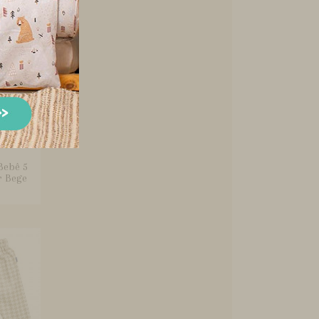
Bebê 5
r Bege