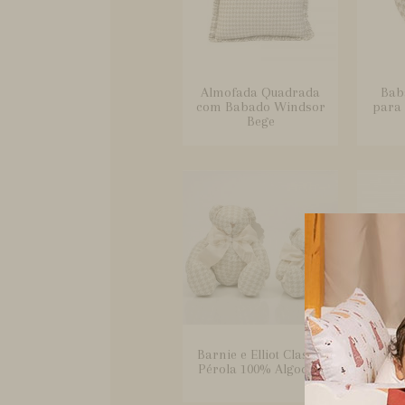
Almofada Quadrada
Bab
com Babado Windsor
para 
Bege
Barnie e Elliot Classic
Bebê 
Pérola 100% Algodão