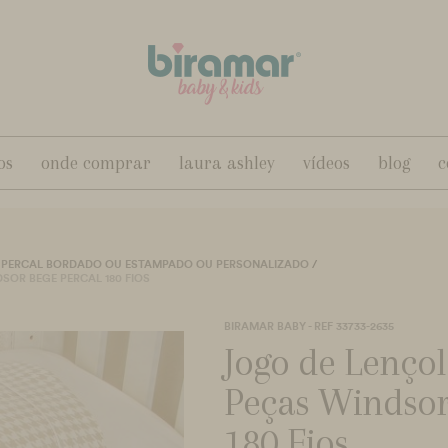
os
onde comprar
laura ashley
vídeos
blog
c
 PERCAL BORDADO OU ESTAMPADO OU PERSONALIZADO
/
SOR BEGE PERCAL 180 FIOS
BIRAMAR BABY - REF 33733-2635
Jogo de Lençol
Peças Windsor
180 Fios