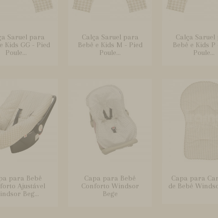
ça Saruel para
Calça Saruel para
Calça Saruel
e Kids GG - Pied
Bebê e Kids M - Pied
Bebê e Kids P 
Poule...
Poule...
Poule...
pa para Bebê
Capa para Bebê
Capa para Ca
orto Ajustável
Conforto Windsor
de Bebê Winds
ndsor Beg...
Bege