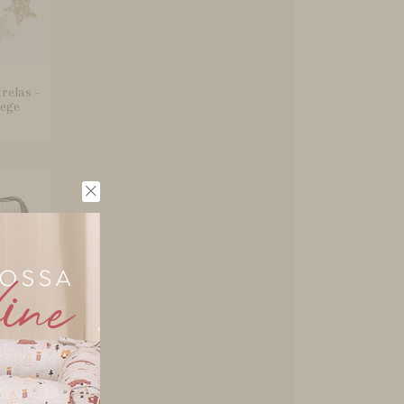
relas -
Bege
ocador
ndsor