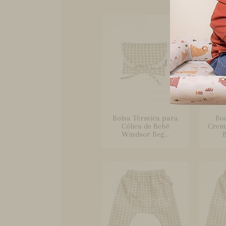
Bolsa Térmica para
Bo
Cólica de Bebê
Crem
Windsor Beg...
B