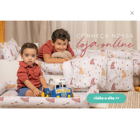
biramar baby
Tenda Dossel Voil Marfim
Biramar Baby ®
Todos os direitos reservados
CNPJ 58.652.645/0002-70
16 3352 7900
biramar@biramar.com.br
seg. a sex. das 8h às 17h