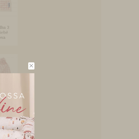
lha 3
Bebê
osa
 para
- Pied