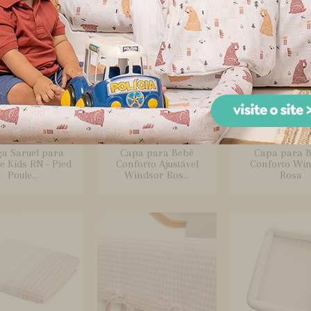
ça Saruel para
Capa para Bebê
Capa para 
e Kids RN - Pied
Conforto Ajustável
Conforto Wi
Poule...
Windsor Ros...
Rosa