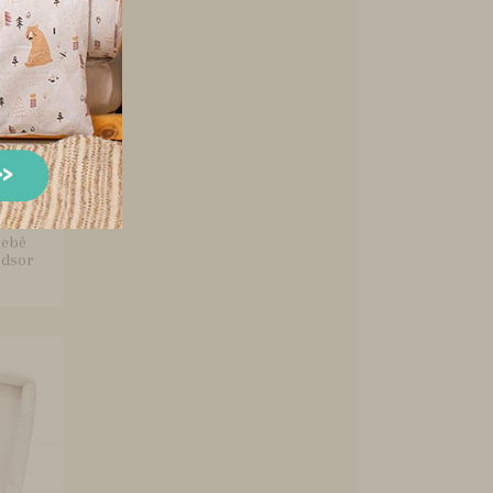
Bebê
ndsor