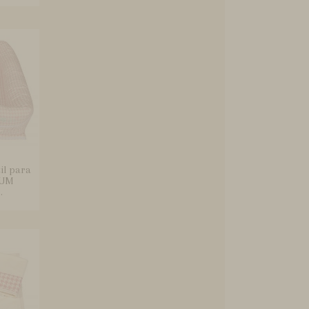
il para
 UM
.