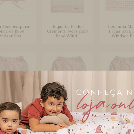
a Térmica para
Boquinha Fralda
Boquinha Ma
lica de Bebê
Cremer 3 Peças para
Peças para 
ndsor Ros...
Bebê Wind...
Windsor R
ça Saruel para
Calça Saruel para
Calça Saruel
 e Kids G - Pied
Bebê e Kids GG - Pied
Bebê e Kids M 
Poule...
Poule...
Poule...