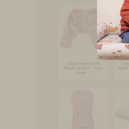
Calça Saruel para
Cal
Bebê e Kids P - Pied
Bebê 
Poule...