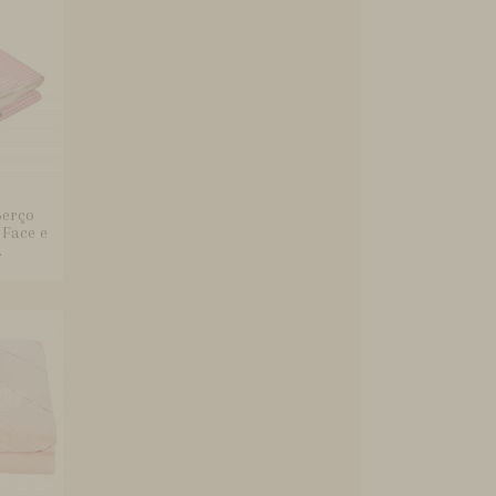
Berço
Face e
.