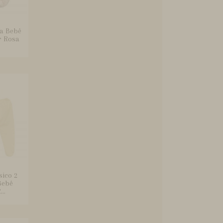
a Bebê
r Rosa
sico 2
Bebê
..