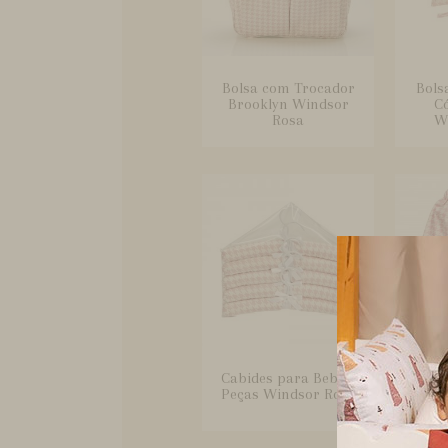
Bolsa com Trocador
Bols
Brooklyn Windsor
Có
Rosa
Wi
Cabides para Bebê 5
Cal
Peças Windsor Rosa
Bebê