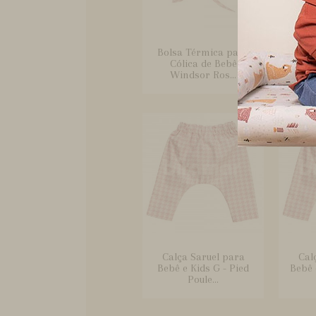
Bolsa Térmica para
Bo
Cólica de Bebê
Crem
Windsor Ros...
B
Calça Saruel para
Cal
Bebê e Kids G - Pied
Bebê 
Poule...