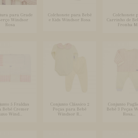
tura para Grade
Colchonete para Bebê
Colchonete 
Berço Windsor
e Kids Windsor Rosa
Carrinho de B
Rosa
Fronha M.
unto 5 Fraldas
Conjunto Clássico 2
Conjunto Pagã
a Bebê Cremer
Peças para Bebê
Bebê 3 Peças 
Luxo Wind...
Windsor R...
Rosa...