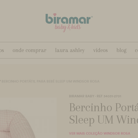
os
onde comprar
laura ashley
vídeos
blog
c
/
BERCINHO PORTÁTIL PARA BEBÊ SLEEP UM WINDSOR ROSA
BIRAMAR BABY - REF 34031-2701
Bercinho Portá
Sleep UM Win
VER MAIS COLEÇÃO WINDSOR ROSA