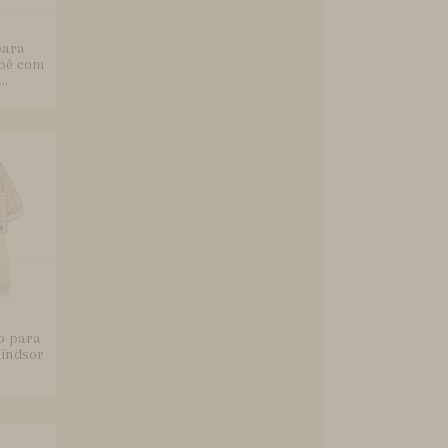
para
ebê com
..
o para
Windsor