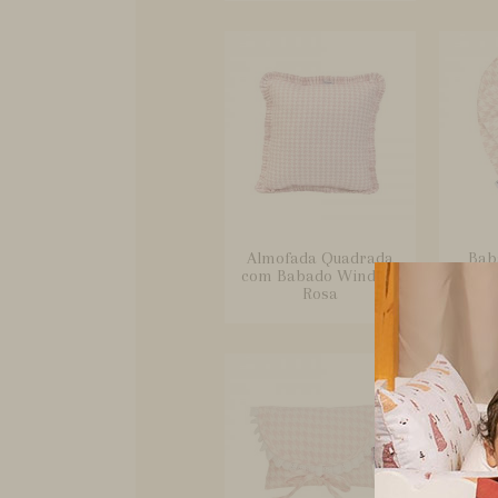
Almofada Quadrada
Bab
com Babado Windsor
para 
Rosa