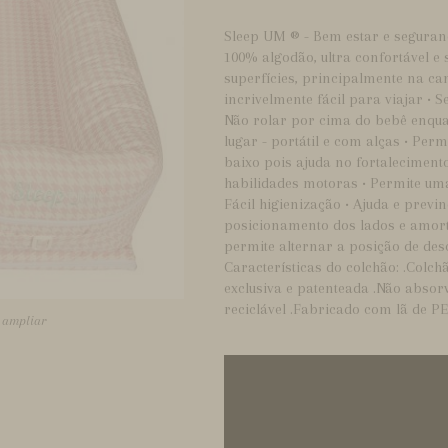
Sleep UM ® - Bem estar e seguran
100% algodão, ultra confortável e
superfícies, principalmente na ca
incrivelmente fácil para viajar • 
Não rolar por cima do bebê enqua
lugar - portátil e com alças • Per
baixo pois ajuda no fortaleciment
habilidades motoras • Permite uma
Fácil higienização • Ajuda e previ
posicionamento dos lados e amorte
permite alternar a posição de de
Características do colchão: .Colc
exclusiva e patenteada .Não absor
reciclável .Fabricado com lã de P
a ampliar