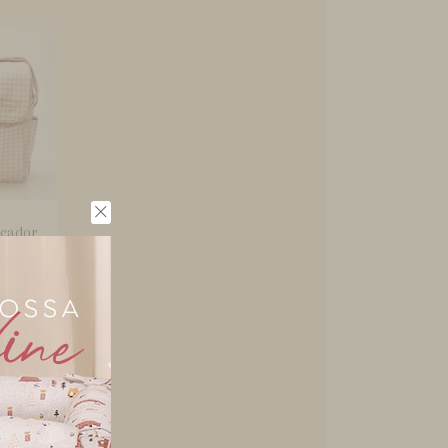
ocador
ndsor