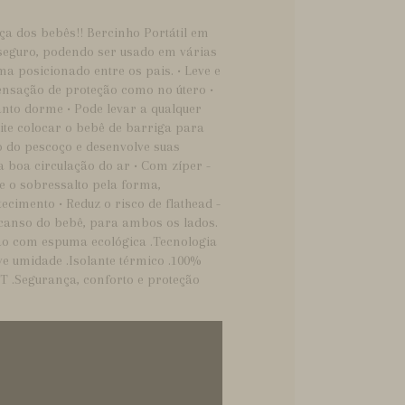
ça dos bebês!! Bercinho Portátil em
 seguro, podendo ser usado em várias
ma posicionado entre os pais. • Leve e
Sensação de proteção como no útero •
nto dorme • Pode levar a qualquer
mite colocar o bebê de barriga para
o do pescoço e desenvolve suas
 boa circulação do ar • Com zíper -
ne o sobressalto pela forma,
cimento • Reduz o risco de flathead -
scanso do bebê, para ambos os lados.
hão com espuma ecológica .Tecnologia
ve umidade .Isolante térmico .100%
ET .Segurança, conforto e proteção