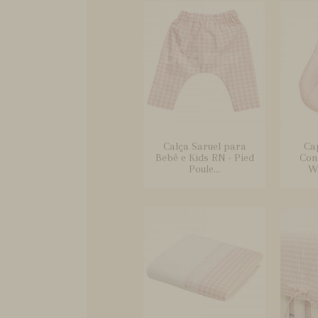
Calça Saruel para
Ca
Bebê e Kids RN - Pied
Conf
Poule...
Wi