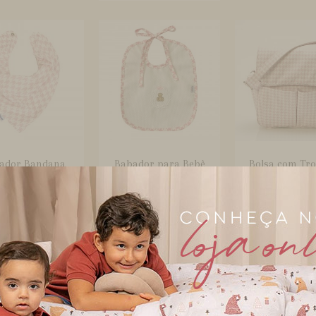
ador Bandana
Babador para Bebê
Bolsa com Tr
Bebê Pied Poule
Branco PiedPoule Rosa
Brooklyn Wi
Rosa
Theod...
Rosa