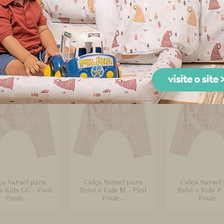
quinha Fralda
Boquinha Malha 3
Cabides para 
er 3 Peças para
Peças para Bebê
Peças Windso
ebê Wind...
Windsor Rosa
ça Saruel para
Calça Saruel para
Calça Saruel
e Kids GG - Pied
Bebê e Kids M - Pied
Bebê e Kids P 
Poule...
Poule...
Poule...