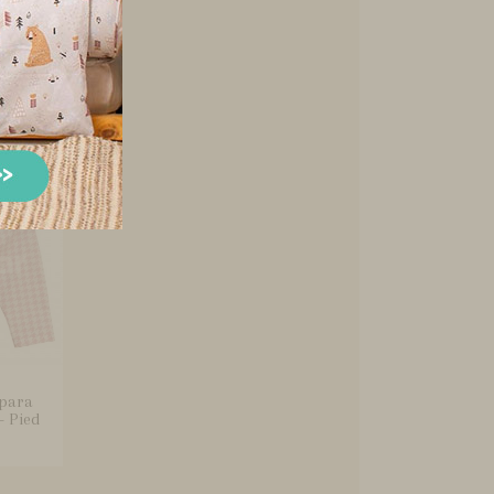
Bebê 5
r Rosa
 para
- Pied