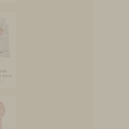
alda
s para
..