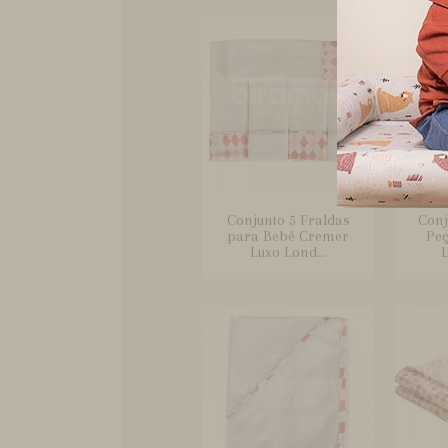
Conjunto 5 Fraldas
Conj
para Bebê Cremer
Peç
Luxo Lond...
L