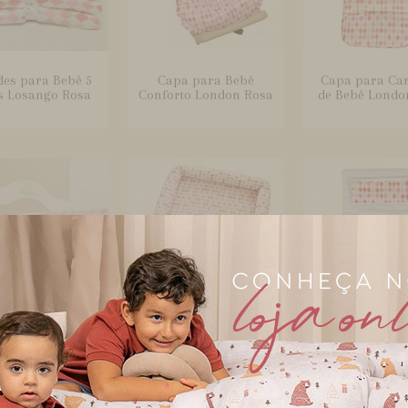
des para Bebê 5
Capa para Bebê
Capa para Ca
s Losango Rosa
Conforto London Rosa
de Bebê Londo
tura para Grade
Colchonete para Bebê
Colchonete 
rço London Rosa
e Kids London Rosa
Carrinho de B
Fronha M.