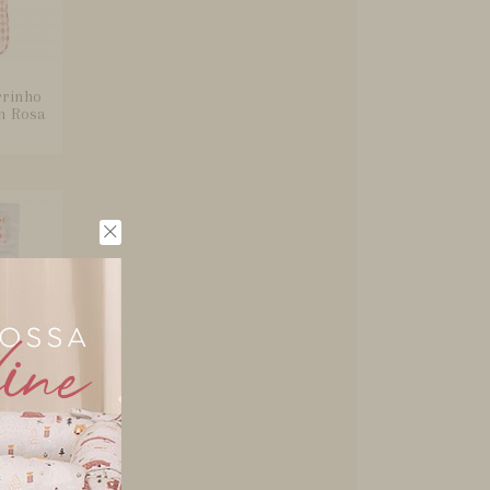
rrinho
n Rosa
para
ebê com
..