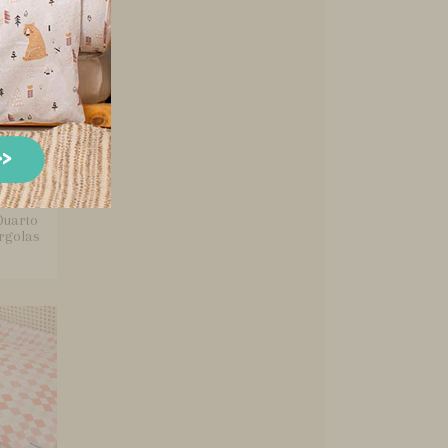
Quarto
rgolas