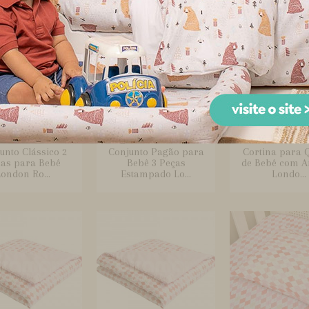
unto Clássico 2
Conjunto Pagão para
Cortina para 
as para Bebê
Bebê 3 Peças
de Bebê com A
ondon Ro...
Estampado Lo...
Londo...