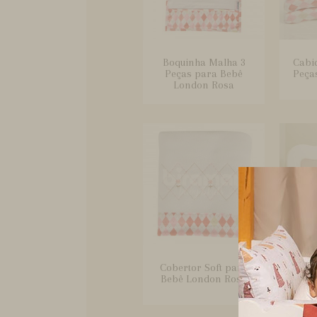
Boquinha Malha 3
Cabi
Peças para Bebê
Peça
London Rosa
Cobertor Soft para
Cober
Bebê London Rosa
de Be