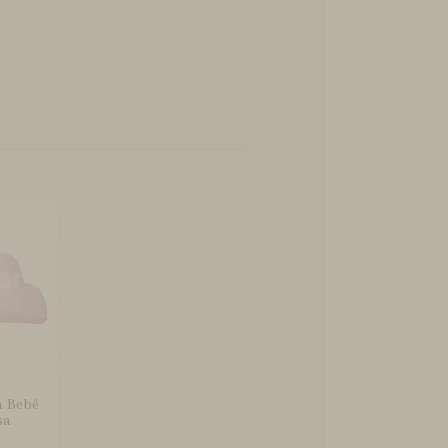
a Bebê
sa