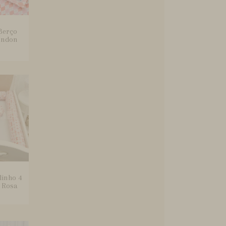
Berço
ondon
linho 4
 Rosa