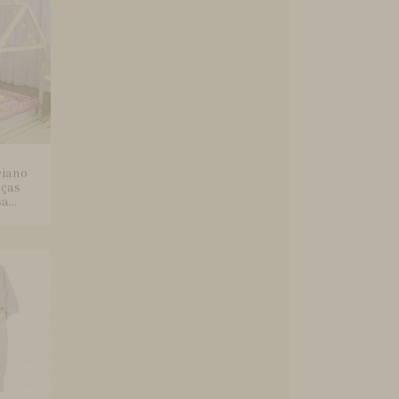
riano
eças
...