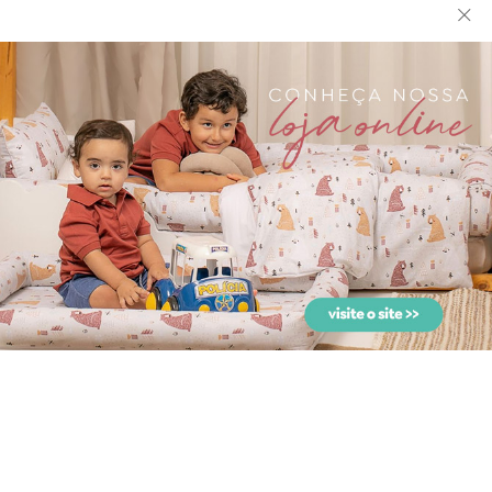
Edredom de Mini Cama
Fronha para Berço
Dupla Face e Duvet
Estampada London Rosa
Estam...
Jogo de Lençol para Berço
Jogo de Lençol para
3 Peças Bordado Lon...
Carrinho 3 Peças London
R...