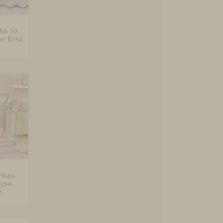
bá 10
ne Rosa
riano
eças
..