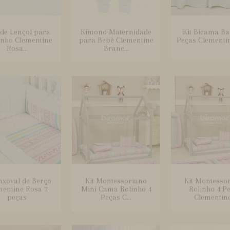
 de Lençol para
Kimono Maternidade
Kit Bicama Ba
inho Clementine
para Bebê Clementine
Peças Clementi
Rosa...
Branc...
nxoval de Berço
Kit Montessoriano
Kit Montesso
mentine Rosa 7
Mini Cama Rolinho 4
Rolinho 4 P
peças
Peças C...
Clementine.