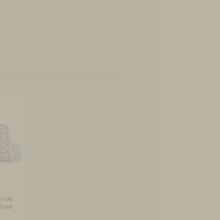
uvem
Rosa