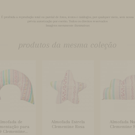
É proibida a reprodução total ou parcial de fotos, textos e catálogos, por qualquer meio, sem nossa
prévia autorização por escrito. Todos os direitos reservados
Imagens meramente ilustrativas
produtos da mesma coleção
lmofada de
Almofada Estrela
Almofada N
mentação para
Clementine Rosa
Clementine 
ê Clementine...