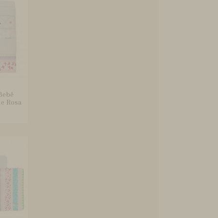
Bebê
ne Rosa
.