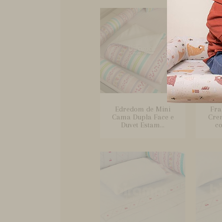
Edredom de Mini
Fra
Cama Dupla Face e
Cre
Duvet Estam...
co