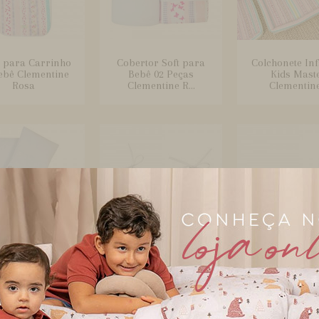
 para Carrinho
Cobertor Soft para
Colchonete Infa
ebê Clementine
Bebê 02 Peças
Kids Mast
Rosa
Clementine R...
Clementine.
lchonete para
Duo de Babadores
Edredom de 
nho de Bebê com
para Bebê Clementine
Estampa Dupla 
Fronha M...
Rosa
Duvet C...