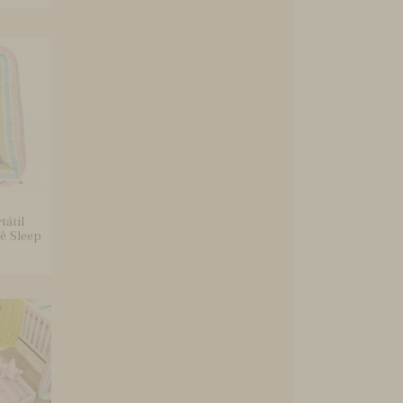
tátil
ê Sleep