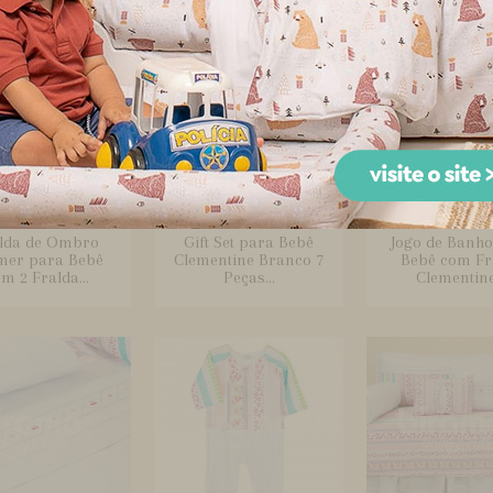
lda de Ombro
Gift Set para Bebê
Jogo de Banho
mer para Bebê
Clementine Branco 7
Bebê com Fr
m 2 Fralda...
Peças...
Clementine.