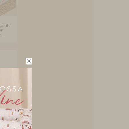
ntil /
er
..
Berço
Face e