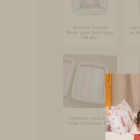
Bercinho Portátil
Capa
Ninho para Bebê Sleep
de B
UM Ma...
Colchonete para Bebê
Co
e Kids Clementine Rosa
Carri