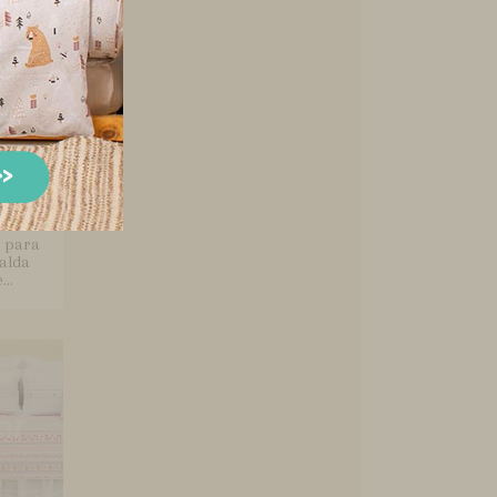
 para
alda
..