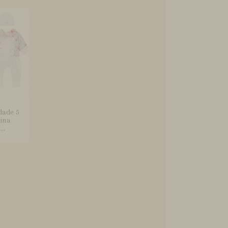
dade 5
ina
..