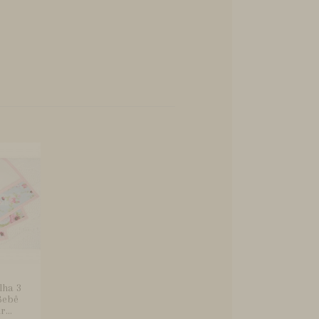
lha 3
Bebê
...