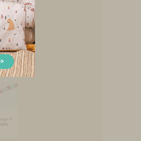
 Berço
esa 10
erço 3
Gabi
.