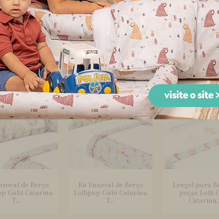
junto Pagão 3
Cortina para Quarto
Kit Enxoval de
as Estampado
de Bebê com Forro
Catarina Turqu
tarina Tur...
Catarin...
Peç...
nxoval de Berço
Kit Enxoval de Berço
Lençol para B
op Gabi Catarina
Lollipop Gabi Catarina
peças Lolli 
T...
T...
Catarina..