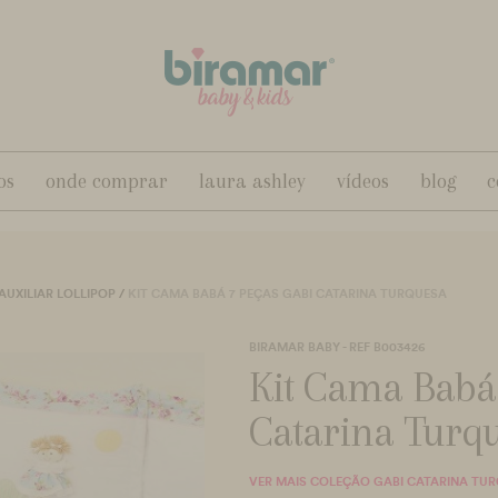
os
onde comprar
laura ashley
vídeos
blog
c
UXILIAR LOLLIPOP
/
KIT CAMA BABÁ 7 PEÇAS GABI CATARINA TURQUESA
BIRAMAR BABY - REF B003426
Kit Cama Babá
Catarina Turq
VER MAIS COLEÇÃO GABI CATARINA TU