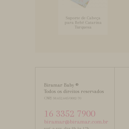
Suporte de Cabeça
para Bebê Catarina
Turquesa
Biramar Baby ®
Todos os direitos reservados
CNPJ 58.652.645/0002-70
16 3352 7900
biramar@biramar.com.br
seg. a sex. das 8h às 17h