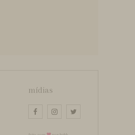
mídias
feito com
por bubb