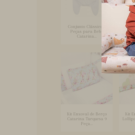
Conjunto Clássico 2
Con
Peças para Bebê
Peç
Catarina...
Ca
Kit Enxoval de Berço
Kit E
Catarina Turquesa 9
Lollip
Peça...