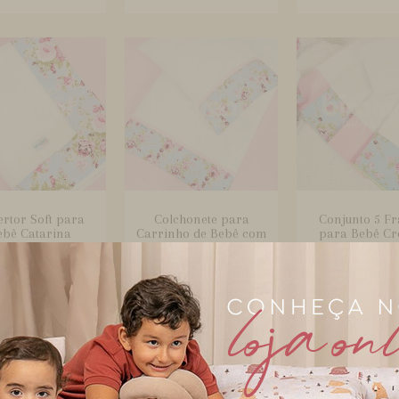
rtor Soft para
Colchonete para
Conjunto 5 Fr
ebê Catarina
Carrinho de Bebê com
para Bebê C
Turquesa
Fronha M...
Luxo Cata.