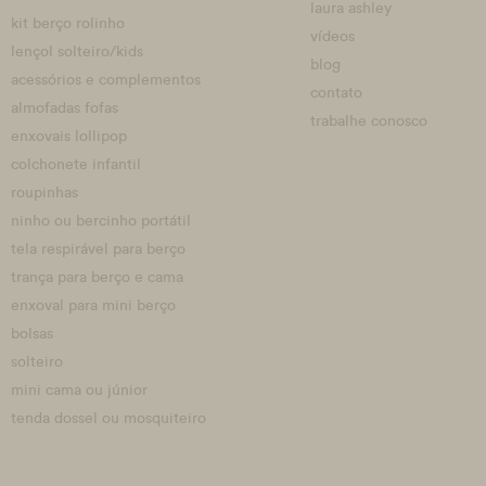
laura ashley
kit berço rolinho
vídeos
lençol solteiro/kids
blog
acessórios e complementos
contato
almofadas fofas
trabalhe conosco
enxovais lollipop
colchonete infantil
roupinhas
ninho ou bercinho portátil
tela respirável para berço
trança para berço e cama
enxoval para mini berço
bolsas
solteiro
mini cama ou júnior
tenda dossel ou mosquiteiro