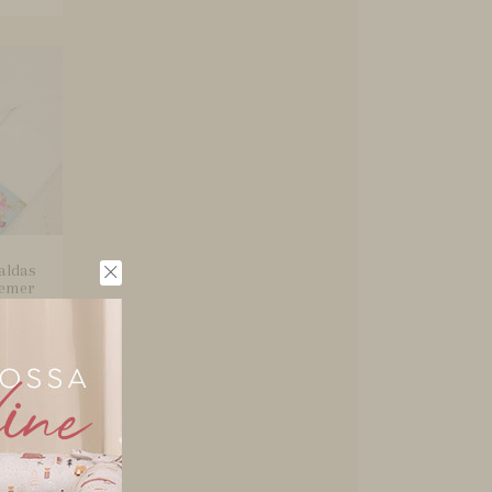
aldas
remer
..