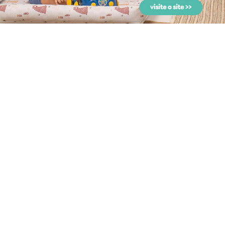
Branco/Azul 7 Peças -...
com Fralda Goal Branc...
Jogo de Lençol para Berço
Jogo de Lençol para
Goal Branco/Azul Pe...
Carrinho Goal
Branco/Azul...