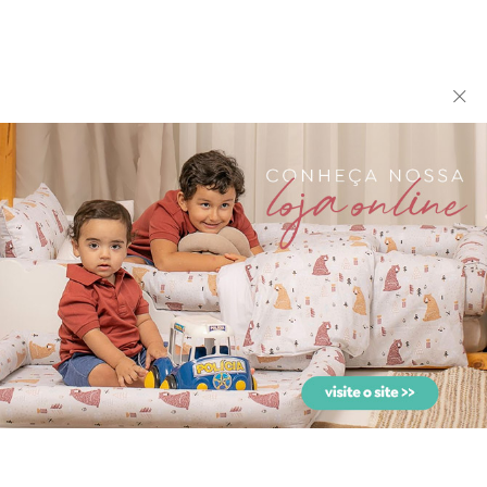
Colchonete para Carrinho
Fralda de Ombro Cremer
de Bebê com Fronha M...
para Bebê com 2 Fralda...
Gift Set para Bebê Elliott
Jogo de Banho para Bebê
Vanilla 7 Peças -...
com Fralda Elliott Va...