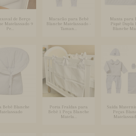
nxoval de Berço
Macacão para Bebê
Manta para 
he Matelassado 9
Blanche Matelassado -
Piquê Dupla 
Pe...
Taman...
Blanche Mat
a Bebê Blanche
Porta Fraldas para
Saída Materni
atelassado
Bebê 1 Peça Blanche
Peças Blan
Matela...
Matelassado