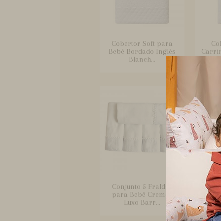
Cobertor Soft para
Co
Bebê Bordado Inglês
Carri
Blanch...
Conjunto 5 Fraldas
Conj
para Bebê Cremer
Peç
Luxo Barr...