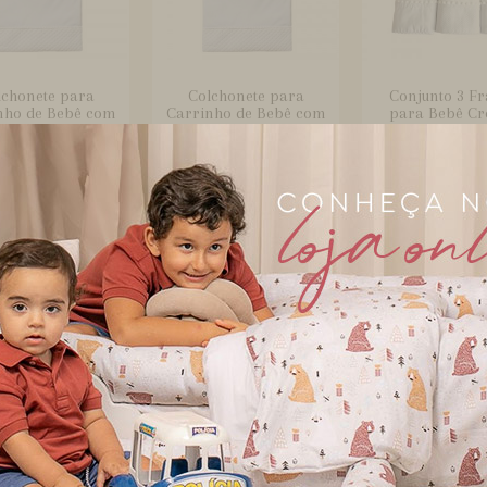
lchonete para
Colchonete para
Conjunto 3 Fr
nho de Bebê com
Carrinho de Bebê com
para Bebê C
Fronha M...
Fronha M...
Luxo Barr.
unto Clássico 2
Conjunto Pagão para
Cortina para 
as para Bebê
Bebê 3 Peças Blanche
de Bebê com 
Blanche M...
Mate...
Musseli...