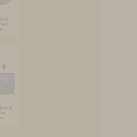
Bebê
Face
e...
dade 5
che
...