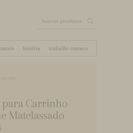
ontato
história
trabalhe conosco
180 FIOS
l para Carrinho
he Matelassado
s