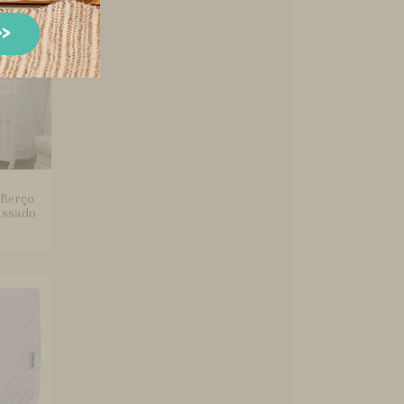
 Berço
assado