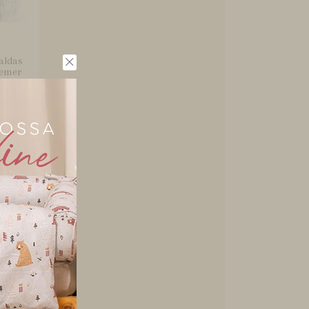
aldas
remer
..
Quarto
Bandô