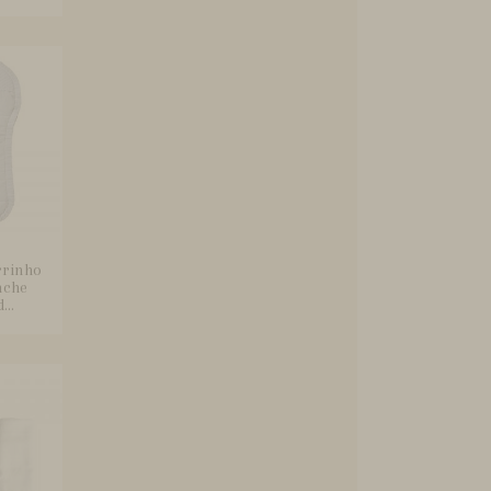
rrinho
nche
..