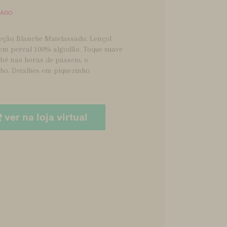
SADO
leção Blanche Matelassado. Lençol
a em percal 100% algodão. Toque suave
bê nas horas de passeio, o
nho. Detalhes em piquezinho
ver na loja virtual