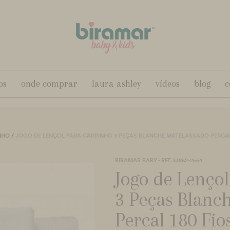
os
onde comprar
laura ashley
vídeos
blog
c
NHO
/
JOGO DE LENÇOL PARA CARRINHO 3 PEÇAS BLANCHE MATELASSADO PERCAL 
BIRAMAR BABY - REF 33862-2554
Jogo de Lenço
3 Peças Blanc
Percal 180 Fio