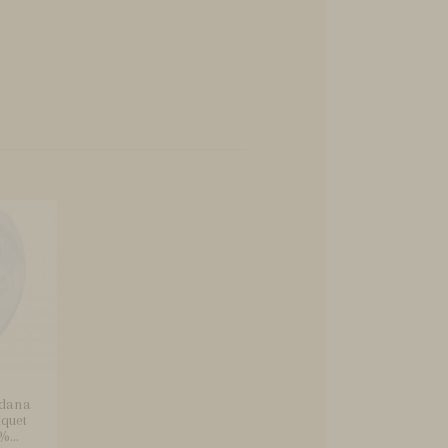
dana
quet
...