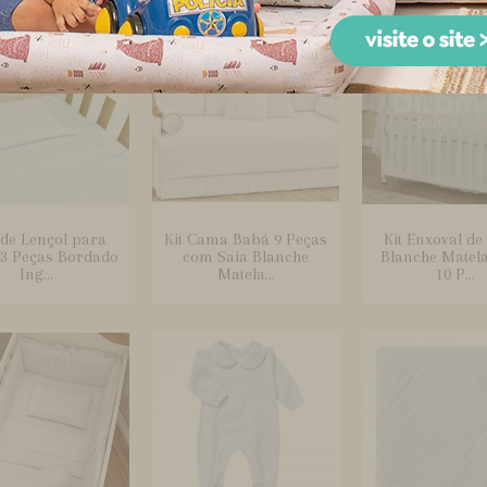
 de Lençol para
Kit Cama Babá 9 Peças
Kit Enxoval de
 3 Peças Bordado
com Saia Blanche
Blanche Matel
Ing...
Matela...
10 P...