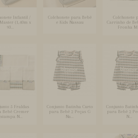
onete Infantil /
Colchonete para Bebê
Colchonete 
Master (1,40m x
e Kids Nassau
Carrinho de B
93...
Fronha M.
unto 5 Fraldas
Conjunto Batinha Curto
Conjunto Batinh
a Bebê Cremer
para Bebê 2 Peças G
para Bebê 2 Pe
stampa N...
Na...
N...