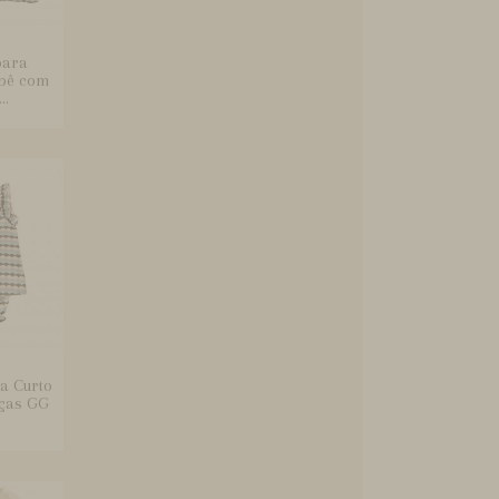
para
ebê com
..
a Curto
ças GG