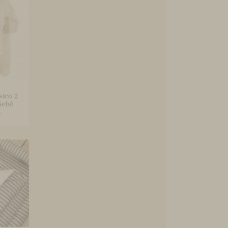
sico 2
Bebê
.