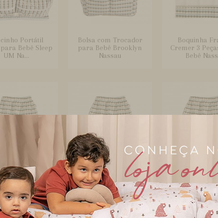
cinho Portátil
Bolsa com Trocador
Boquinha Fr
 para Bebê Sleep
para Bebê Brooklyn
Cremer 3 Peça
UM Na...
Nassau
Bebê Nass.
ça Saruel para
Calça Saruel para
Calça Saruel
 Kids G - Nassau
Bebê e Kids GG -
Bebê e Kids M -
Nassau