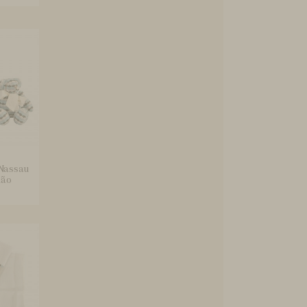
 Nassau
dão