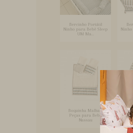
Bercinho Portátil
Ber
Ninho para Bebê Sleep
Ninho
UM Ma...
Boquinha Malha 3
Cal
Peças para Bebê
Bebê e
Nassau