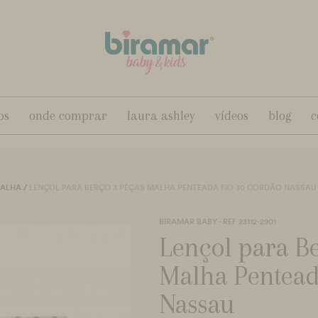
os
onde comprar
laura ashley
vídeos
blog
c
MALHA
/
LENÇOL PARA BERÇO 3 PEÇAS MALHA PENTEADA FIO 30 CORDÃO NASSAU
BIRAMAR BABY - REF 23112-2901
Lençol para Be
Malha Pentead
Nassau