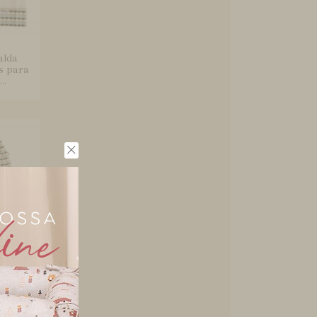
alda
s para
..
 para
 Nassau