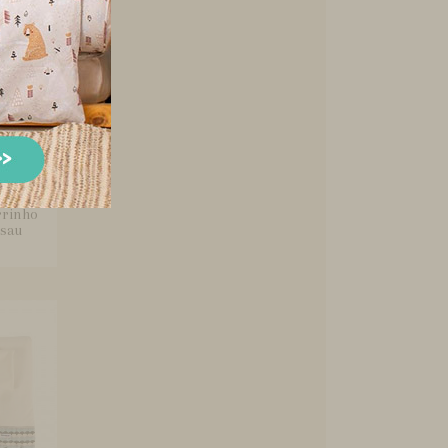
rrinho
sau