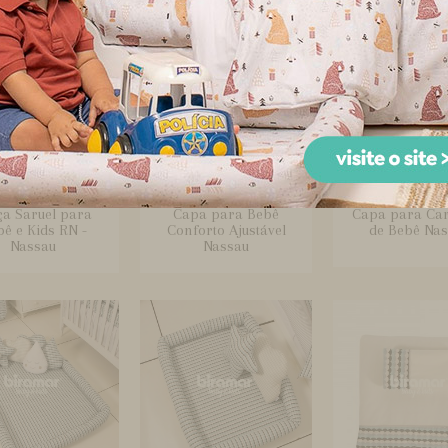
ça Saruel para
Capa para Bebê
Capa para Ca
ê e Kids RN -
Conforto Ajustável
de Bebê Nas
Nassau
Nassau