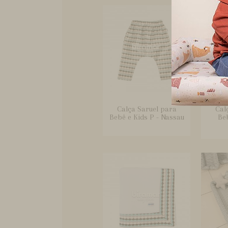
Calça Saruel para
Cal
Bebê e Kids P - Nassau
Beb