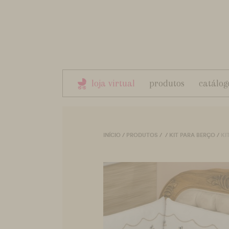
loja virtual
produtos
catálog
INÍCIO
/
PRODUTOS
/
/
KIT PARA BERÇO
/
KI