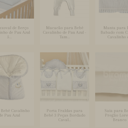
nxoval de Berço
Macacão para Bebê
Manta para 
inho de Pau Azul
Cavalinho de Pau Azul -
Babado com C
5...
Tam...
Cavalinho d
 Bebê Cavalinho
Porta Fraldas para
Saia para B
de Pau Azul
Bebê 3 Peças Bordado
Pregão Lor
Caval...
Branco