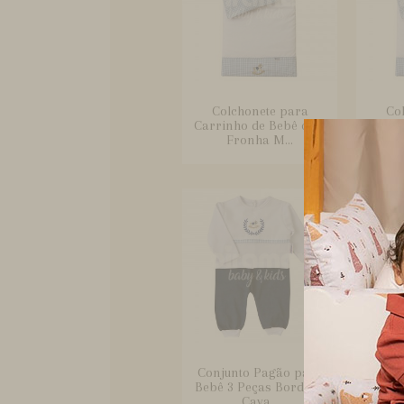
Colchonete para
Co
Carrinho de Bebê com
Carri
Fronha M...
Conjunto Pagão para
Con
Bebê 3 Peças Bordado
Peça
Cava...