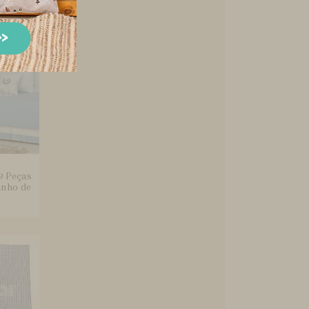
9 Peças
inho de