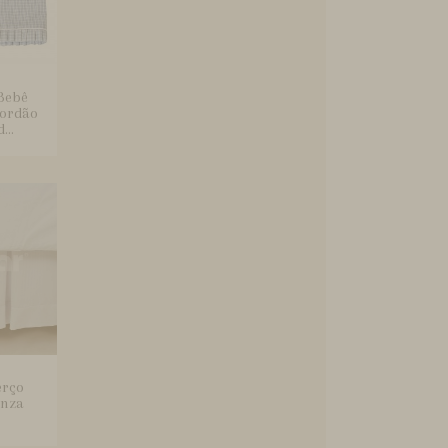
Bebê
ordão
...
erço
enza