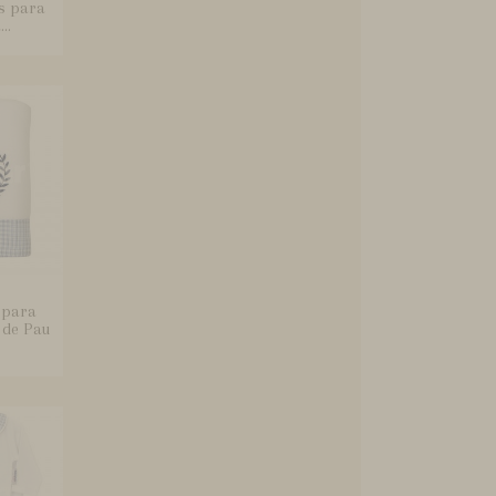
s para
..
 para
 de Pau