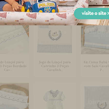
 de Lençol para
Jogo de Lençol para
Kit Cama Babá 
 3 Peças Bordado
Carrinho 3 Peças
com Saia Caval
Cav...
Cavalinh...
P...