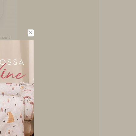
sico 2
Bebê
..
Quarto
rgolas