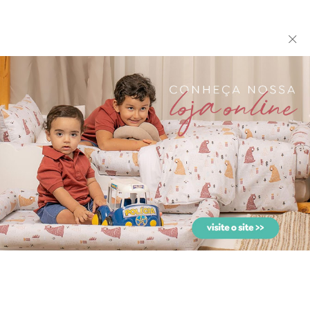
Duo de Babadores para
Edredom de Berço
Bebê Josephine Rosa
Estampa Dupla Face e
Duvet J...
Edredom de Mini Cama
Fralda de Ombro Cremer
Dupla Face e Duvet
para Bebê com 2 Fralda...