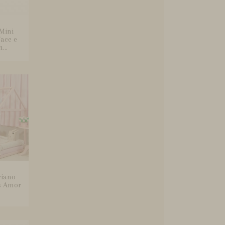
Mini
ace e
...
riano
s Amor