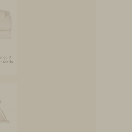
erço 3
enteada