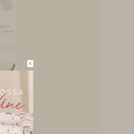
 para
 - Amor
Bebê
tável
a