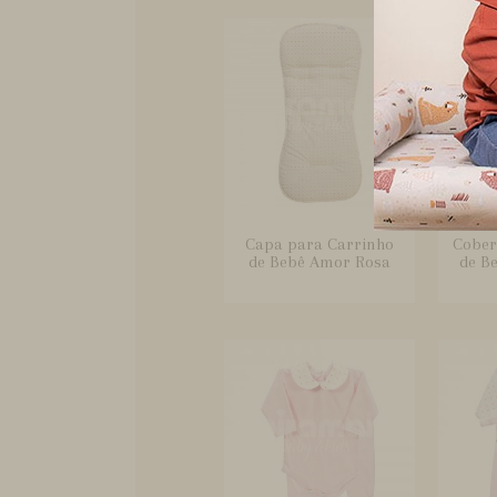
Capa para Carrinho
Cober
de Bebê Amor Rosa
de B