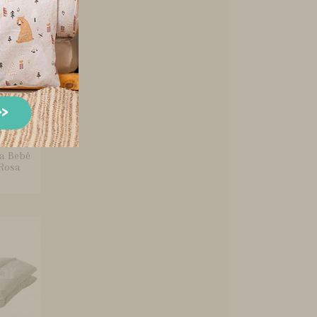
a Bebê
Rosa