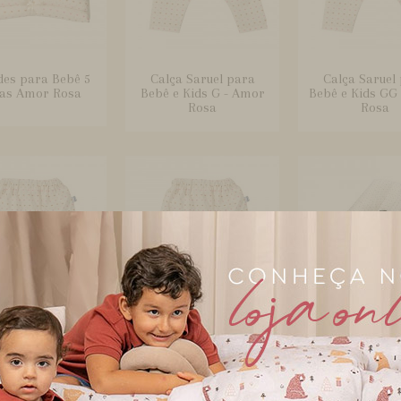
des para Bebê 5
Calça Saruel para
Calça Saruel
as Amor Rosa
Bebê e Kids G - Amor
Bebê e Kids GG
Rosa
Rosa
ça Saruel para
Calça Saruel para
Capa para 
e Kids P - Amor
Bebê e Kids RN - Amor
Conforto Ajus
Rosa
Rosa
Amor Ros