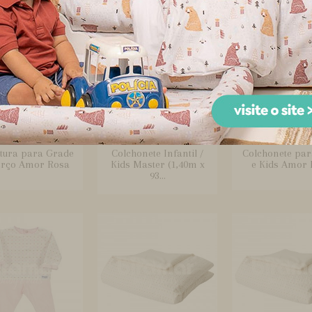
tura para Grade
Colchonete Infantil /
Colchonete par
erço Amor Rosa
Kids Master (1,40m x
e Kids Amor 
93...