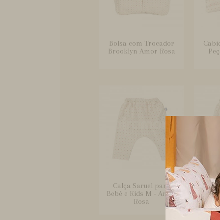
Bolsa com Trocador
Cabi
Brooklyn Amor Rosa
Peç
Calça Saruel para
Cal
Bebê e Kids M - Amor
Bebê 
Rosa