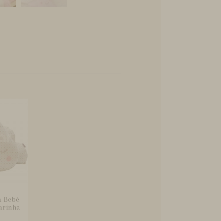
a Bebê
arinha
.