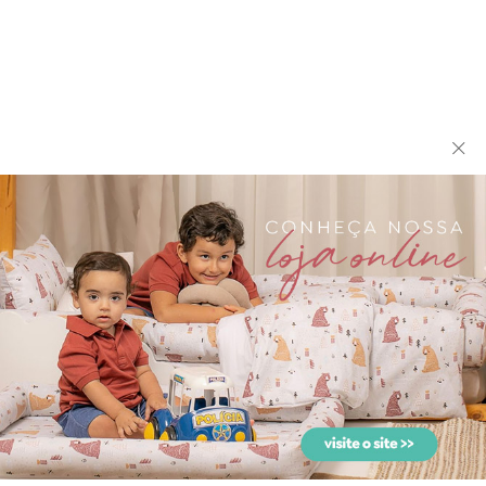
Colchonete para Bebê e
Colchonete para Carrinho
Kids New York Mini Tri...
de Bebê com Fronha M...
Colchonete para Carrinho
Conjunto Clássico 2 Peças
de Bebê com Fronha N...
para Bebê New York...