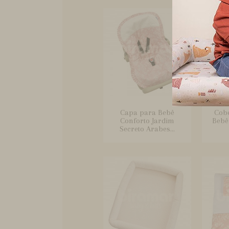
Capa para Bebê
Cobe
Conforto Jardim
Bebê
Secreto Arabes...