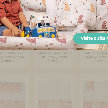
rtor Soft para
Cobertura para Grade
Colchonete par
 Jardim Secreto
de Berço Jardim
e Kids Jardim 
Arabes...
Secreto...
Ar...