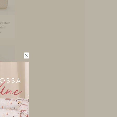
ocador
rdim
..
Bebê 5
ecreto