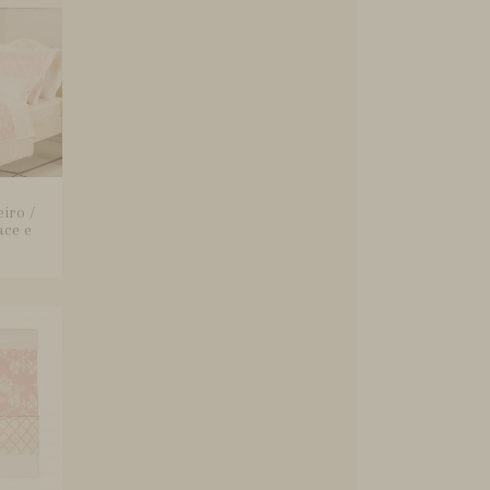
iro /
ace e
.