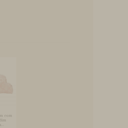
em com
dim
...