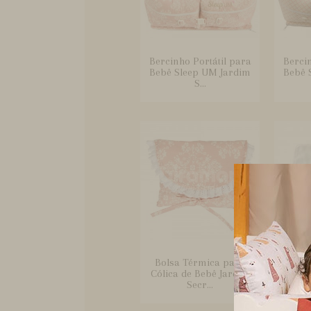
Bercinho Portátil para
Bercin
Bebê Sleep UM Jardim
Bebê 
S...
Bolsa Térmica para
Bo
Cólica de Bebê Jardim
Crem
Secr...