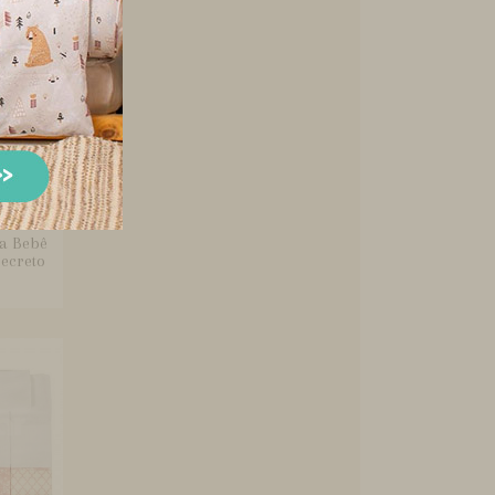
a Bebê
Secreto