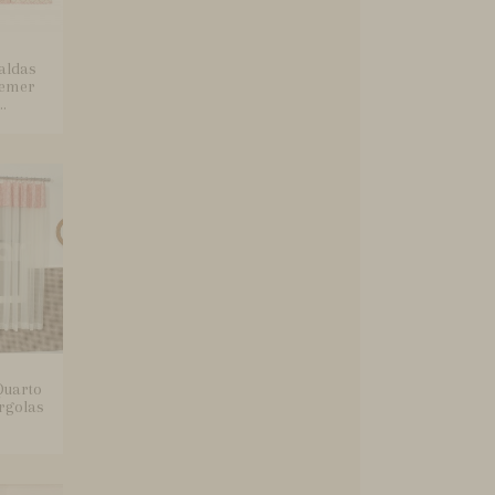
aldas
remer
..
Quarto
rgolas