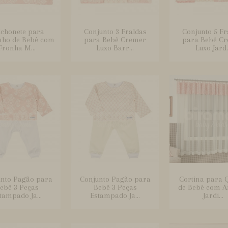
lchonete para
Conjunto 3 Fraldas
Conjunto 5 Fr
nho de Bebê com
para Bebê Cremer
para Bebê C
Fronha M...
Luxo Barr...
Luxo Jard.
unto Pagão para
Conjunto Pagão para
Cortina para 
ebê 3 Peças
Bebê 3 Peças
de Bebê com A
tampado Ja...
Estampado Ja...
Jardi...