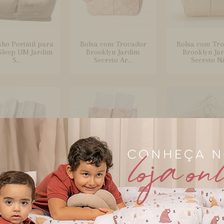
ho Portátil para
Bolsa com Trocador
Bolsa com Tr
Sleep UM Jardim
Brooklyn Jardim
Brooklyn Ja
S...
Secreto Ar...
Secreto Ni.
quinha Fralda
Boquinha Malha 3
Cabides para 
er 3 Peças para
Peças para Bebê
Peças Jardim S
Bebê Jard...
Jardim Secre...
Arab...