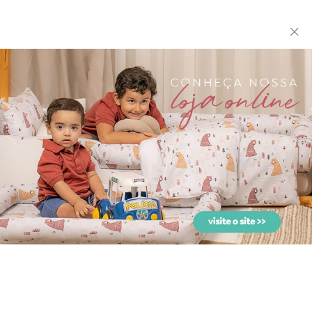
Duo de Babadores para
Fralda de Ombro Cremer
Bebê Bordado Inglês Ble...
para Bebê com 2 Fralda...
Jogo de Lençol de Berço
Jogo de Lençol para Berço
Bless Rosa Percal 180...
3 Peças Blessed Ros...