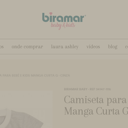
os
onde comprar
laura ashley
vídeos
blog
c
A PARA BEBÊ E KIDS MANGA CURTA G - CINZA
BIRAMAR BABY - REF 34147-1115
Camiseta para
Manga Curta G