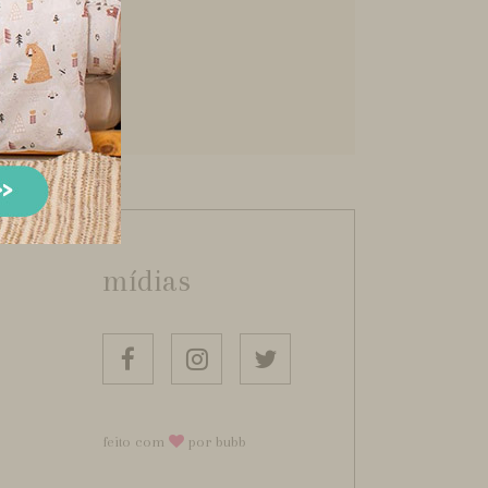
mídias
feito com
por bubb