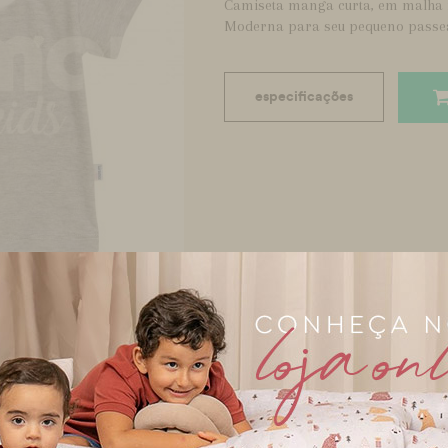
Camiseta manga curta, em malha f
Moderna para seu pequeno passea
especificações
a ampliar