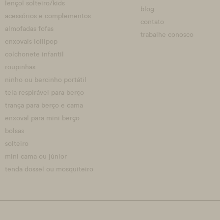
lençol solteiro/kids
blog
acessórios e complementos
contato
almofadas fofas
trabalhe conosco
enxovais lollipop
colchonete infantil
roupinhas
ninho ou bercinho portátil
tela respirável para berço
trança para berço e cama
enxoval para mini berço
bolsas
solteiro
mini cama ou júnior
tenda dossel ou mosquiteiro