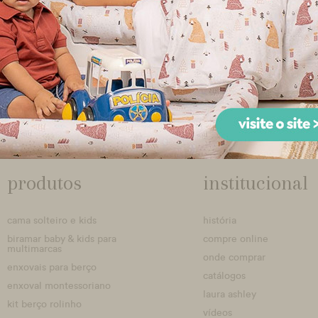
É proibida a reprodução total ou parcial de fotos, textos e catálogos, por qualquer meio, sem nossa
prévia autorização por escrito. Todos os direitos reservados
Imagens meramente ilustrativas
produtos
institucional
cama solteiro e kids
história
biramar baby & kids para
compre online
multimarcas
onde comprar
enxovais para berço
catálogos
enxoval montessoriano
laura ashley
kit berço rolinho
vídeos