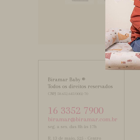
Biramar Baby ®
Todos os direitos reservados
CNPJ 58.652.645/0002-70
16 3352 7900
biramar@biramar.com.br
seg. a sex. das 8h às 17h
R. 13 de maio, 525 - Centro