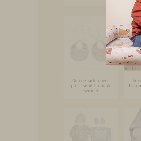
Duo de Babadores
Edr
para Bebê Damask
Estam
Branco