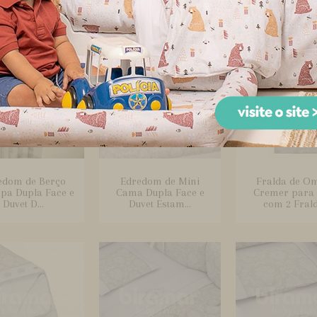
edom de Berço
Edredom de Mini
Fralda de O
pa Dupla Face e
Cama Dupla Face e
Cremer para
Duvet D...
Duvet Estam...
com 2 Fralda