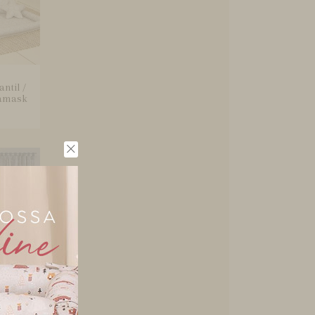
ntil /
Damask
Quarto
ampa
..