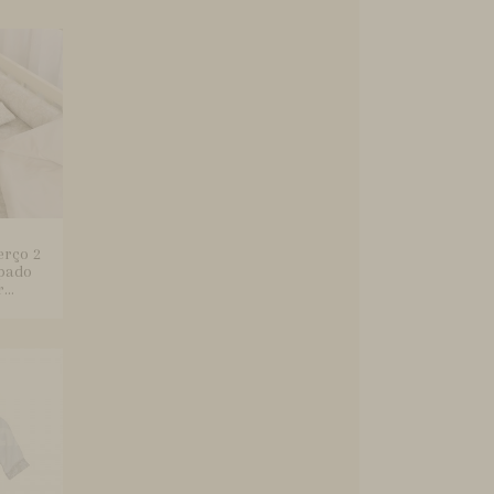
erço 2
pado
..