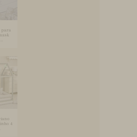
l para
mask
..
riano
inho 4
.