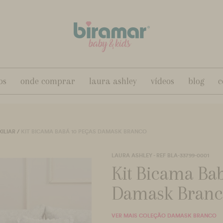
os
onde comprar
laura ashley
vídeos
blog
c
ILIAR
/
KIT BICAMA BABÁ 10 PEÇAS DAMASK BRANCO
LAURA ASHLEY - REF BLA-33799-0001
Kit Bicama Ba
Damask Branc
VER MAIS COLEÇÃO DAMASK BRANCO