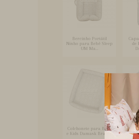
Bercinho Portátil
Capa
Ninho para Bebê Sleep
de 
UM Ma...
D
Colchonete para Bebê
Co
e Kids Damask Branco
Carri