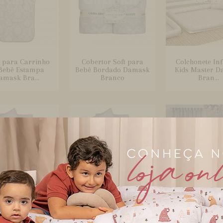
 para Carrinho
Cobertor Soft para
Colchonete Infa
Bebê Estampa
Bebê Bordado Damask
Kids Master 
amask Bra...
Branco
Bran...
lchonete para
Colchonete para
Cortina para 
nho de Bebê com
Carrinho de Bebê com
de Bebê Est
Fronha M...
Fronha M...
Damask Br.