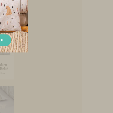
mbro
 Bebê
...