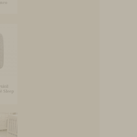
nco
tátil
ê Sleep