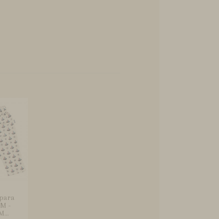
 para
 M -
...