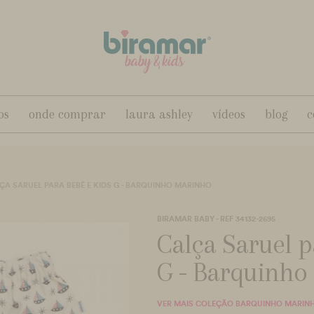
os
onde comprar
laura ashley
vídeos
blog
c
ÇA SARUEL PARA BEBÊ E KIDS G - BARQUINHO MARINHO
BIRAMAR BABY - REF 34132-2695
Calça Saruel p
G - Barquinho
VER MAIS COLEÇÃO BARQUINHO MARIN