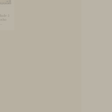
dade 5
inho
..