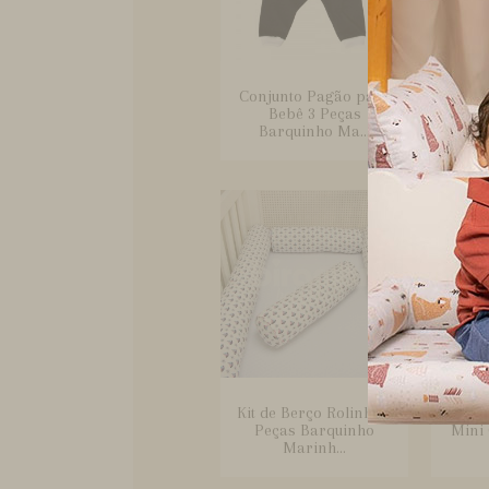
Conjunto Pagão para
Edr
Bebê 3 Peças
Estam
Barquinho Ma...
Kit de Berço Rolinho 4
Kit
Peças Barquinho
Mini
Marinh...