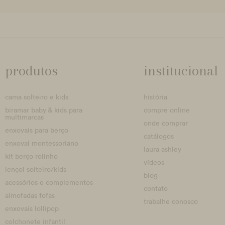
produtos
institucional
cama solteiro e kids
história
biramar baby & kids para
compre online
multimarcas
onde comprar
enxovais para berço
catálogos
enxoval montessoriano
laura ashley
kit berço rolinho
vídeos
lençol solteiro/kids
blog
acessórios e complementos
contato
almofadas fofas
trabalhe conosco
enxovais lollipop
colchonete infantil