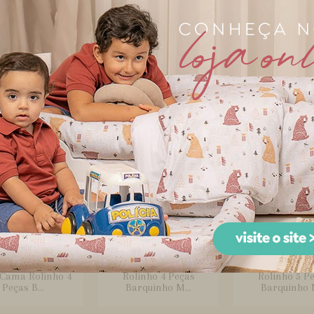
edom de Berço
Edredom de Mini
Fronha para 
pa Dupla Face e
Cama Dupla Face e
Estampada Bar
Duvet B...
Duvet Estam...
Marinho
 Montessoriano
Kit Montessoriano
Kit Montesso
 Cama Rolinho 4
Rolinho 4 Peças
Rolinho 5 P
Peças B...
Barquinho M...
Barquinho M