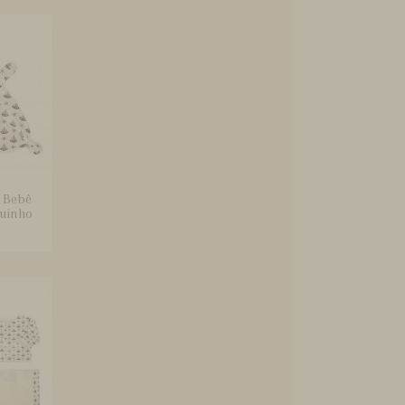
 Bebê
uinho