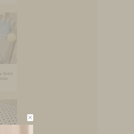
a Bebê
inho