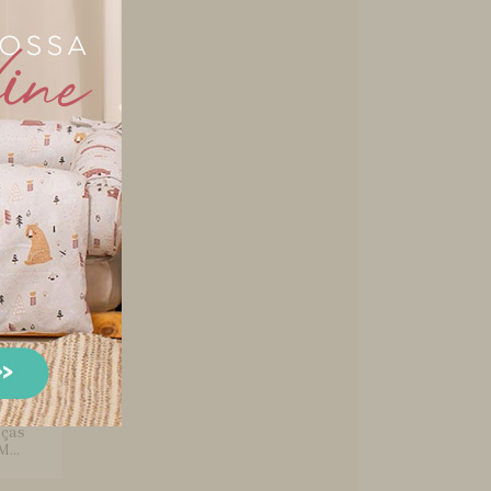
Berço
quinho
riano
eças
...