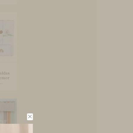
aldas
remer
..