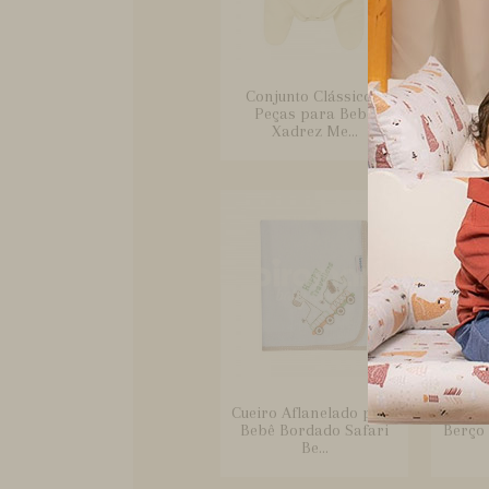
Conjunto Clássico 2
Conj
Peças para Bebê
Bebê 
Xadrez Me...
Cueiro Aflanelado para
Jogo
Bebê Bordado Safari
Berço
Be...