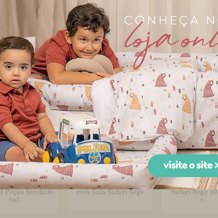
unto Pagão para
Conjunto Quimono
Cortina para 
3 Peças Bordado
Maternidade para
de Bebê com 
Safa...
Bebê 3 Peça...
Lapela...
 de Lençol para
Kit Cama Babá 9 Peças
Kit Enxoval par
 3 Peças Bordado
com Saia Safari Bege
Safari Bege 10
Saf...
c...