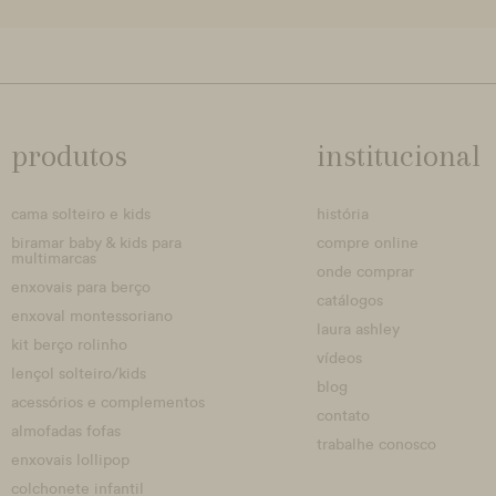
produtos
institucional
cama solteiro e kids
história
biramar baby & kids para
compre online
multimarcas
onde comprar
enxovais para berço
catálogos
enxoval montessoriano
laura ashley
kit berço rolinho
vídeos
lençol solteiro/kids
blog
acessórios e complementos
contato
almofadas fofas
trabalhe conosco
enxovais lollipop
colchonete infantil