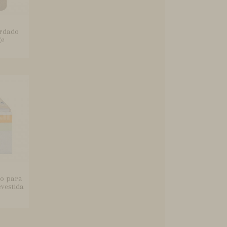
ordado
ge
o para
vestida