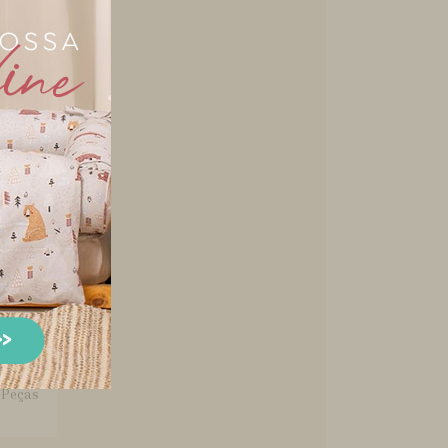
Quarto
Bandô
a Berço
 Peças