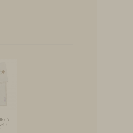
lha 3
Bebê
ge