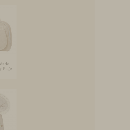
idade
y Bege