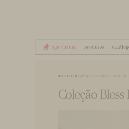
loja virtual
produtos
catálog
INÍCIO
/
COLEÇÕES
/
COLEÇÃO BLESS NUDE
Coleção Bless