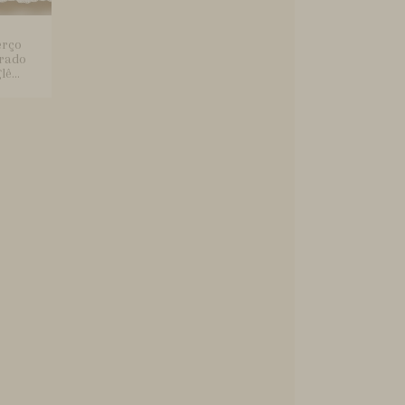
erço
rado
ê...