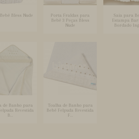
 Bebê Bless Nude
Porta Fraldas para
Saia para B
Bebê 3 Peças Bless
Estampa Bar
Nude
Bordado Ingl
a de Banho para
Toalha de Banho para
elpuda Revestida
Bebê Felpuda Revestida
B...
F...